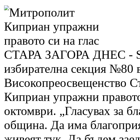
СТАРА ЗАГОРА ДНЕС - 
избирателна секция №80 
Високопреосвещенство С
Киприан упражни правото 
октомври. „Гласувах за б
община. Да има благоприя
живеят тук. Да бъдем зае