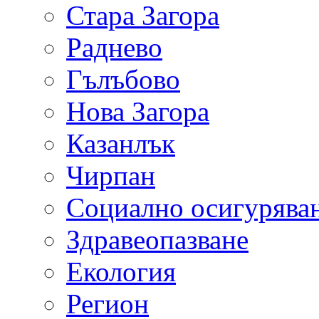
Стара Загора
Раднево
Гълъбово
Нова Загора
Казанлък
Чирпан
Социално осигурява
Здравеопазване
Екология
Регион