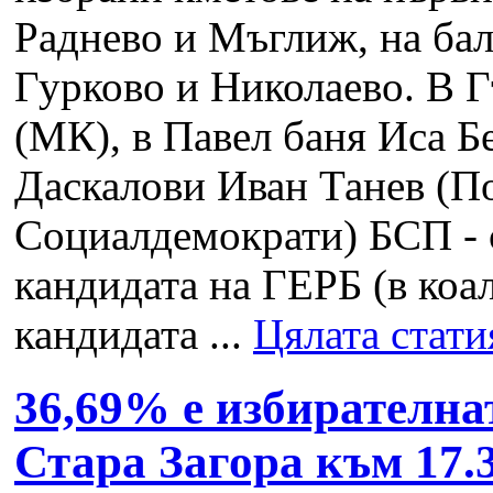
Раднево и Мъглиж, на бал
Гурково и Николаево. В 
(МК), в Павел баня Иса Б
Даскалови Иван Танев (П
Социалдемократи) БСП - 
кандидата на ГЕРБ (в коа
кандидата ...
Цялата стати
36,69% е избирателна
Стара Загора към 17.