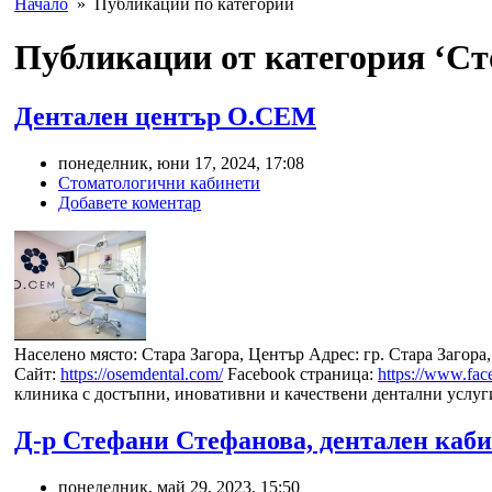
Начало
» Публикации по категории
Публикации от категория ‘С
Дентален център О.СЕМ
понеделник, юни 17, 2024, 17:08
Стоматологични кабинети
Добавете коментар
Населено място: Стара Загора, Център Адрес: гр. Стара Загора,
Сайт:
https://osemdental.com/
Facebook страница:
https://www.fa
клиника с достъпни, иновативни и качествени дентални услуг
Д-р Стефани Стефанова, дентален каб
понеделник, май 29, 2023, 15:50