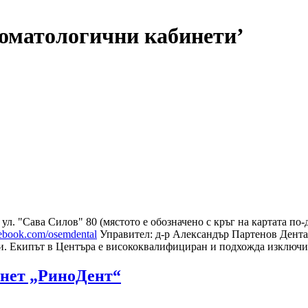
томатологични кабинети’
 ул. "Сава Силов" 80 (мястото е обозначено с кръг на картата по-
cebook.com/osemdental
Управител: д-р Александър Партенов Дентал
и. Екипът в Центъра е висококвалифициран и подхожда изключи
инет „РиноДент“