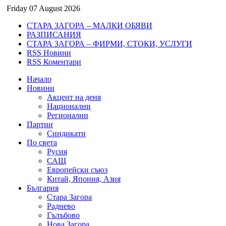
Friday 07 August 2026
СТАРА ЗАГОРА – МАЛКИ ОБЯВИ
РАЗПИСАНИЯ
СТАРА ЗАГОРА – ФИРМИ, СТОКИ, УСЛУГИ
RSS Новини
RSS Коментари
Начало
Новини
Акцент на деня
Национални
Регионални
Партии
Синдикати
По света
Русия
САЩ
Европейски съюз
Китай, Япония, Азия
България
Стара Загора
Раднево
Гълъбово
Нова Загора