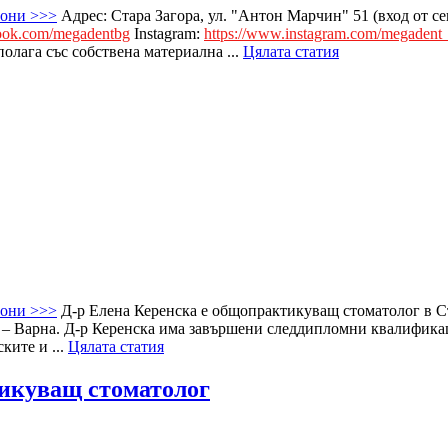
фони >>>
Адрес: Стара Загора, ул. "Антон Марчин" 51 (вход от се
book.com/megadentbg
Instagram:
https://www.instagram.com/megadent_
зполага със собствена материална ...
Цялата статия
фони >>>
Д-р Елена Керенска е общопрактикуващ стоматолог в С
– Варна. Д-р Керенска има завършени следдипломни квалификаци
ките и ...
Цялата статия
икуващ стоматолог