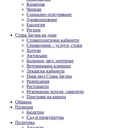
Казанлък
Чирпан
Социално осигуряване
Здравеопазване
Екология
Регион
Стара Загора на длан
Стоматологични кабинети
Справочник – услуги, стоки
Хотели
Автокъщи
Болници, мед. центрове
Ветеринарни клиники
Лекарски кабинети
Парк мол Стара Загора
Разписания
Ресторанти
Резервации хотели, самолети
Програма на кината
Община
Полиция
Бюлетин
Съд и прокуратура
Политика
Анализи