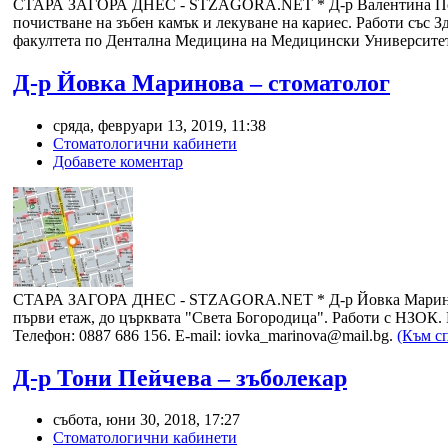
СТАРА ЗАГОРА ДНЕС - STZAGORA.NET *
Д-р Валентина По
почистване на зъбен камък и лекуване на кариес. Работи със 
факултета по Дентална Медицина на Медицински Университет,
Д-р Йовка Маринова – стоматолог
сряда, февруари 13, 2019, 11:38
Стоматологични кабинети
Добавете коментар
СТАРА ЗАГОРА ДНЕС - STZAGORA.NET * Д-р Йовка Маринова - с
първи етаж, до църквата "Света Богородица". Работи с НЗОК. Пр
Телефон: 0887 686 156. E-mail: iovka_marinova@mail.bg.
(Към с
Д-р Тони Пейчева – зъболекар
събота, юни 30, 2018, 17:27
Стоматологични кабинети