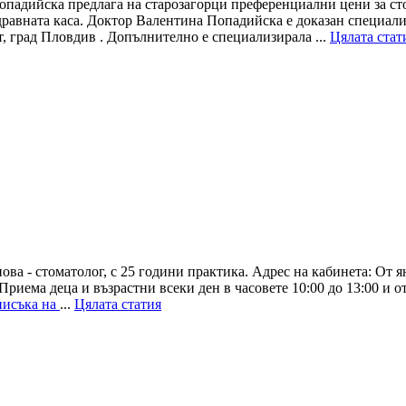
падийска предлага на старозагорци преференциални цени за сто
Здравната каса. Доктор Валентина Попадийска е доказан специали
 град Пловдив . Допълнително е специализирала ...
Цялата стат
томатолог, с 25 години практика. Адрес на кабинета: От януа
иема деца и възрастни всеки ден в часовете 10:00 до 13:00 и от 
писъка на
...
Цялата статия