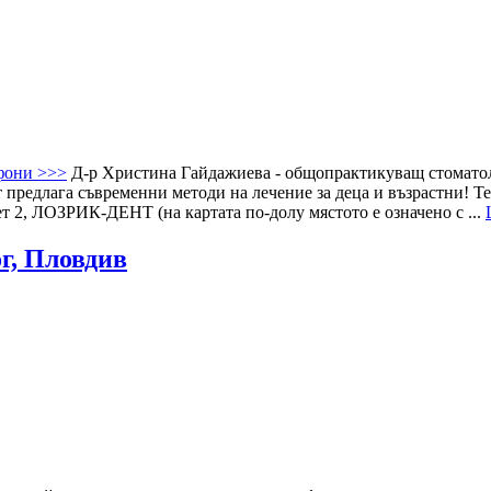
фони >>>
Д-р Христина Гайдажиева - общопрактикуващ стоматоло
 предлага съвременни методи на лечение за деца и възрастни! Те
нет 2, ЛОЗРИК-ДЕНТ (на картата по-долу мястото е означено с ...
г, Пловдив