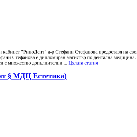
н кабинет "РиноДент" д-р Стефани Стефанова предоставя на сво
Стефани Стефанова е дипломиран магистър по дентална медицина.
и с множество допълнителни ...
Цялата статия
нт § МДЦ Естетика)