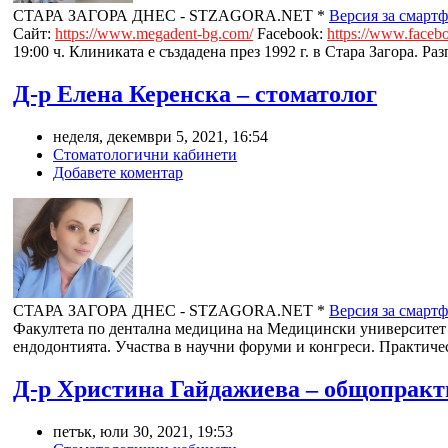
СТАРА ЗАГОРА ДНЕС - STZAGORA.NET *
Версия за смарт
Сайт:
https://www.megadent-bg.com/
Facebook:
https://www.face
19:00 ч. Клиниката е създадена през 1992 г. в Стара Загора. Ра
Д-р Елена Керенска – стоматолог
неделя, декември 5, 2021, 16:54
Стоматологични кабинети
Добавете коментар
СТАРА ЗАГОРА ДНЕС - STZAGORA.NET *
Версия за смарт
Факултета по дентална медицина на Медицински университет 
ендодонтията. Участва в научни форуми и конгреси. Практичес
Д-р Христина Гайдажиева – общопракт
петък, юли 30, 2021, 19:53