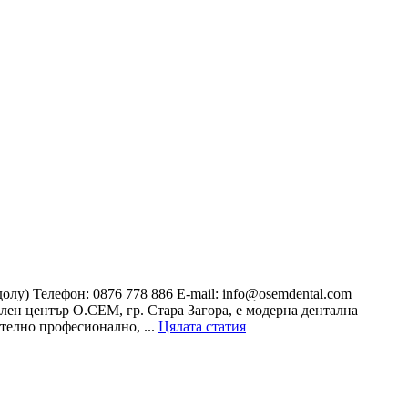
долу) Телефон: 0876 778 886 E-mail: info@osemdental.com
ен център О.СЕМ, гр. Стара Загора, е модерна дентална
телно професионално, ...
Цялата статия