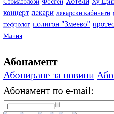
Хотели
Стоматолози
Фосген
Ху Цзи
концерт
лекари
лекарски кабинети
полигон "Змеево"
проте
нефролог
Мания
Абонамент
Абониране за новини
Або
Абонамент по e-mail: