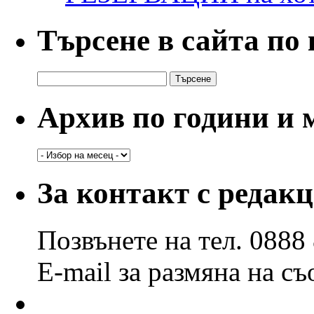
Търсене в сайта по
Търсене
за:
Архив по години и 
Архив
по
години
За контакт с редак
и
месеци
Позвънете на тел. 0888
E-mail за размяна на с