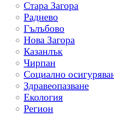
Стара Загора
Раднево
Гълъбово
Нова Загора
Казанлък
Чирпан
Социално осигурява
Здравеопазване
Екология
Регион