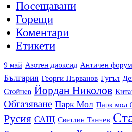
Посещавани
Горещи
Коментари
Етикети
9 май
Азотен диоксид
Античен форум
България
Георги Първанов
Гугъл
Де
Йордан Николов
Стойнев
Кита
Обгазяване
Парк Мол
Парк мол 
Ста
Русия
САЩ
Светлин Танчев