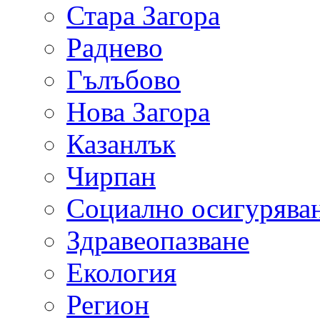
Стара Загора
Раднево
Гълъбово
Нова Загора
Казанлък
Чирпан
Социално осигурява
Здравеопазване
Екология
Регион