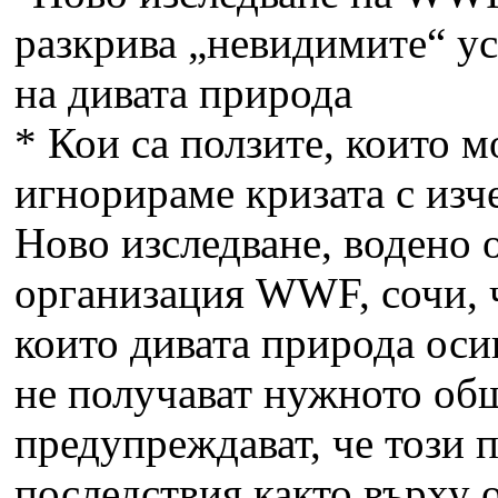
*
Кои са ползите, които м
игнорираме кризата с изч
Ново изследване, водено 
организация WWF, сочи, 
които дивата природа оси
не получават нужното об
предупреждават, че този 
последствия както върху о