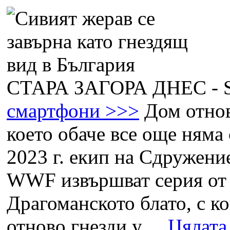
СТАРА ЗАГОРА ДНЕС -
смартфони >>>
Дом отнов
което обаче все още няма 
2023 г. екип на Сдружен
WWF извършват серия от 
Драгоманското блато, с ко
отново гнезди у ...
Цялата