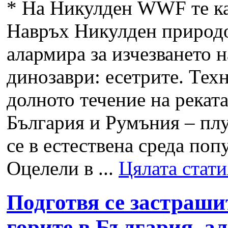
*
На Никулден WWF те ка
Навръх Никулден природ
алармира за изчезването 
динозаври: есетрите. Тех
долното течение на рекат
България и Румъния – пл
се в естествена среда по
Оцелели в ...
Цялата стати
Подготвя се застраши
горите в България, 