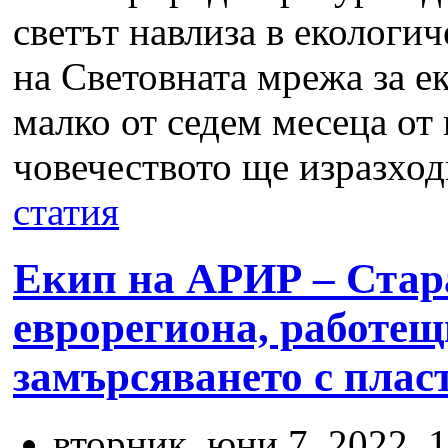
светът навлиза в екологи
на Световната мрежа за ек
малко от седем месеца от 
човечеството ще изразход
статия
Екип на АРИР – Стара
еврорегиона, работещ
замърсяването с плас
вторник, юни 7, 2022, 