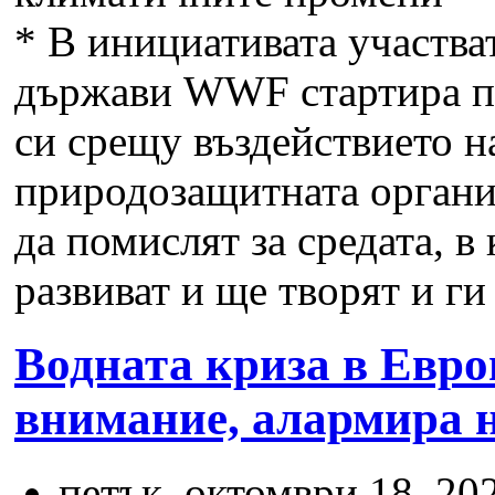
*
В инициативата участва
държави WWF стартира по
си срещу въздействието н
природозащитната органи
да помислят за средата, в
развиват и ще творят и ги 
Водната криза в Евро
внимание, алармира 
петък, октомври 18, 202