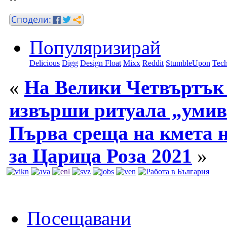
Популяризирай
Delicious
Digg
Design Float
Mixx
Reddit
StumbleUpon
Tech
«
На Велики Четвъртък
извърши ритуала „умива
Първа среща на кмета н
за Царица Роза 2021
»
Посещавани