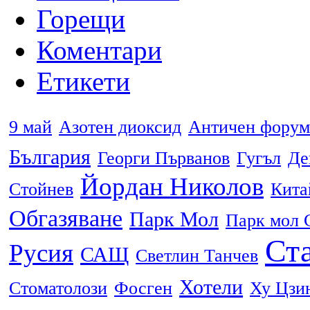
Горещи
Коментари
Етикети
9 май
Азотен диоксид
Античен форум
България
Георги Първанов
Гугъл
Де
Йордан Николов
Стойнев
Кита
Обгазяване
Парк Мол
Парк мол 
Ста
Русия
САЩ
Светлин Танчев
Хотели
Стоматолози
Фосген
Ху Цзи