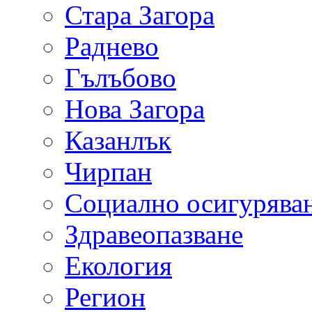
Стара Загора
Раднево
Гълъбово
Нова Загора
Казанлък
Чирпан
Социално осигурява
Здравеопазване
Екология
Регион