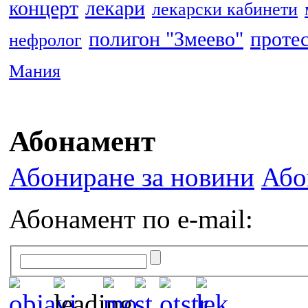
концерт
лекари
лекарски кабинети
полигон "Змеево"
проте
нефролог
Мания
Абонамент
Абониране за новини
Або
Абонамент по e-mail: