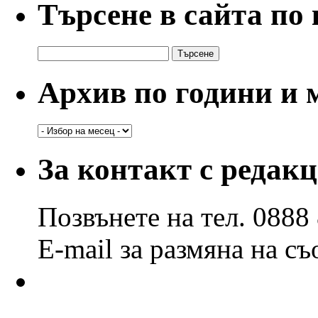
Търсене в сайта по
Търсене
за:
Архив по години и 
Архив
по
години
За контакт с редак
и
месеци
Позвънете на тел. 0888
E-mail за размяна на с