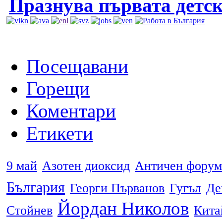
Празнува първата детск
Посещавани
Горещи
Коментари
Етикети
9 май
Азотен диоксид
Античен форум
България
Георги Първанов
Гугъл
Де
Йордан Николов
Стойнев
Кита