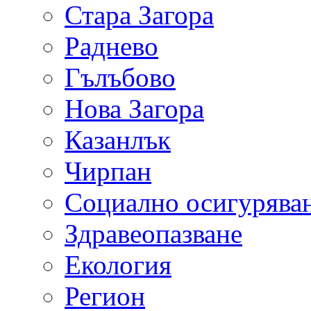
Стара Загора
Раднево
Гълъбово
Нова Загора
Казанлък
Чирпан
Социално осигурява
Здравеопазване
Екология
Регион