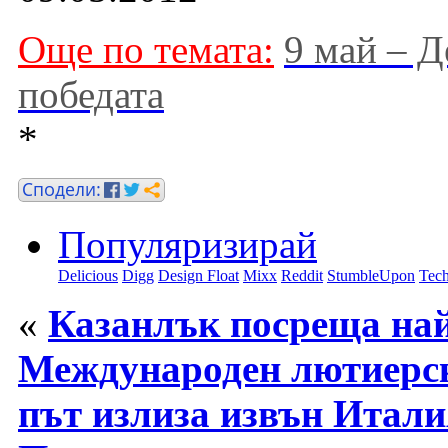
Още по темата:
9 май – Д
победата
*
Популяризирай
Delicious
Digg
Design Float
Mixx
Reddit
StumbleUpon
Tech
«
Казанлък посреща най
Международен лютиерск
път излиза извън Итали