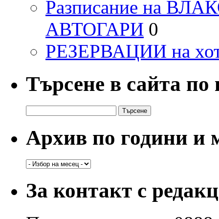
Разписание на ВЛ
АВТОГАРИ
0
РЕЗЕРВАЦИИ на хо
Търсене в сайта по
Търсене
за:
Архив по години и 
Архив
по
години
За контакт с редак
и
месеци