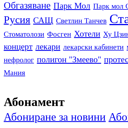
Обгазяване
Парк Мол
Парк мол 
Ста
Русия
САЩ
Светлин Танчев
Хотели
Стоматолози
Фосген
Ху Цзи
концерт
лекари
лекарски кабинети
полигон "Змеево"
проте
нефролог
Мания
Абонамент
Абониране за новини
Або