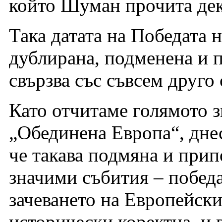
който Шуман прочита дек
Така датата на Победата 
дублирана, подменена и п
свързва със съвсем друго
Като отчитаме голямото з
„Обединена Европа“, дне
че такава подмяна и прип
значими събития – побед
зачеването на Европейски
исторически коректна, и в