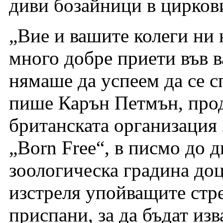
диви бозайници в цирков
„Вие и вашите колеги ни 
много добре приети във в
нямаше да успеем да се 
пише Карън Петмън, про
британската организация 
„Born Free“, в писмо до д
зоологическа градина до
изстреля упойващите стре
приспани, за да бъдат изв