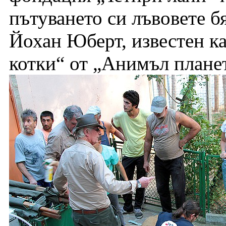
пътуването си лъвовете б
Йохан Юберт, известен ка
котки“ от „Анимъл плане