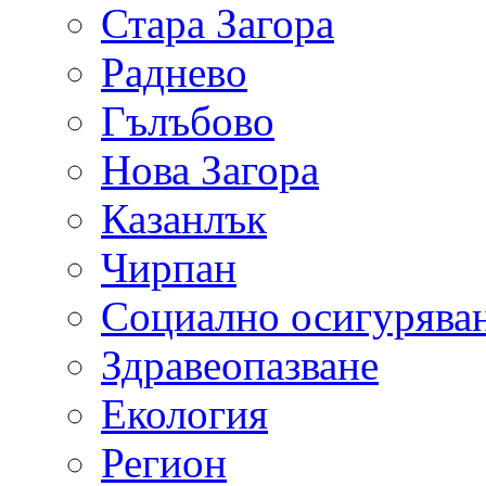
Стара Загора
Раднево
Гълъбово
Нова Загора
Казанлък
Чирпан
Социално осигурява
Здравеопазване
Екология
Регион