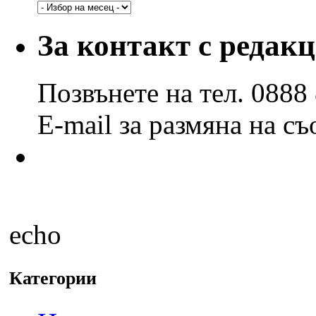
Архив
по
години
За контакт с редак
и
месеци
Позвънете на тел. 0888
E-mail за размяна на с
echo
Категории