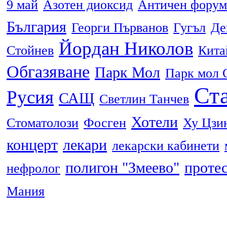
9 май
Азотен диоксид
Античен форум
България
Георги Първанов
Гугъл
Де
Йордан Николов
Стойнев
Кита
Обгазяване
Парк Мол
Парк мол 
Ста
Русия
САЩ
Светлин Танчев
Хотели
Стоматолози
Фосген
Ху Цзи
концерт
лекари
лекарски кабинети
полигон "Змеево"
проте
нефролог
Мания