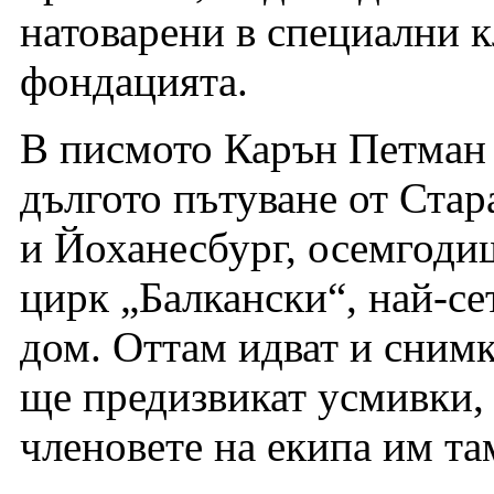
натоварени в специални 
фондацията.
В писмото Карън Петман 
дългото пътуване от Стар
и Йоханесбург, осемгоди
цирк „Балкански“, най-се
дом. Оттам идват и снимк
ще предизвикат усмивки, 
членовете на екипа им та