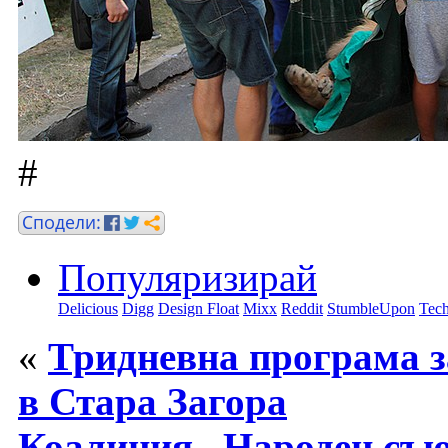
#
Популяризирай
Delicious
Digg
Design Float
Mixx
Reddit
StumbleUpon
Tech
«
Тридневна програма з
в Стара Загора
Коалиция „Народен съю