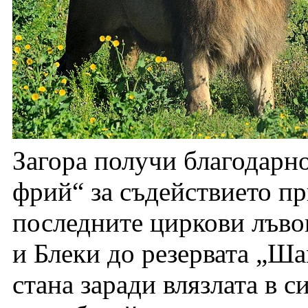
Загора получи благодарн
фрий“ за съдействието п
последните циркови лъво
и Блеки до резервата „Ш
стана заради влязлата в с