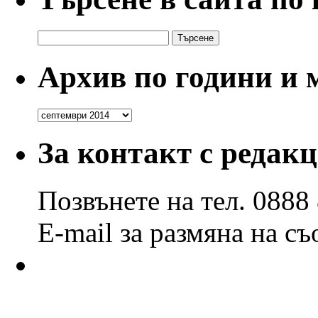
Търсене
за:
Архив по години и 
Архив
по
години
За контакт с редак
и
месеци
Позвънете на тел. 0888
E-mail за размяна на с