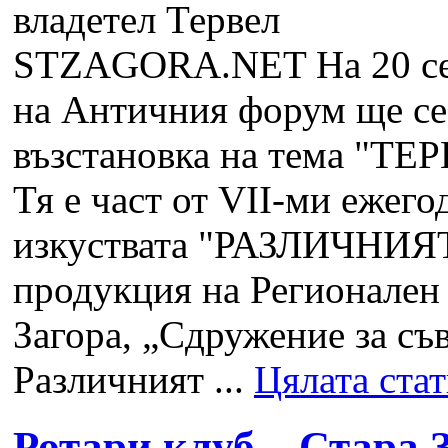
STZAGORA.NET
На 20 с
на Античния форум ще се
възстановка на тема "Т
Тя е част от VІІ-ми ежег
изкуствата "РАЗЛИЧНИЯТ
продукция на Регионален 
Загора, „Сдружение за съ
Различният ...
Цялата ста
Ротари клуб – Стара 