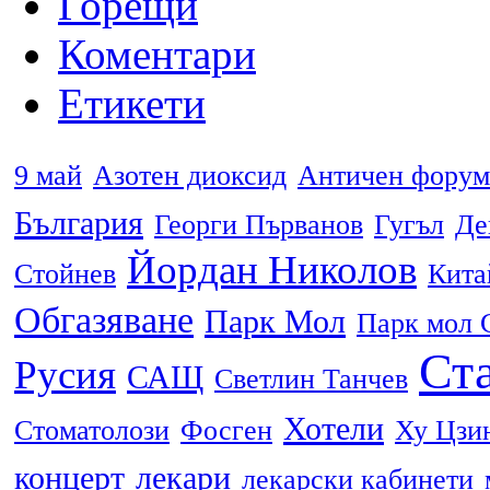
Горещи
Коментари
Етикети
9 май
Азотен диоксид
Античен форум
България
Георги Първанов
Гугъл
Де
Йордан Николов
Стойнев
Кита
Обгазяване
Парк Мол
Парк мол 
Ста
Русия
САЩ
Светлин Танчев
Хотели
Стоматолози
Фосген
Ху Цзи
концерт
лекари
лекарски кабинети