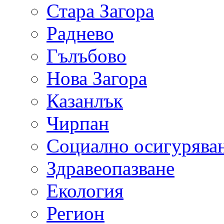
Стара Загора
Раднево
Гълъбово
Нова Загора
Казанлък
Чирпан
Социално осигурява
Здравеопазване
Екология
Регион