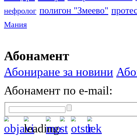
полигон "Змеево"
проте
нефролог
Мания
Абонамент
Абониране за новини
Або
Абонамент по e-mail: