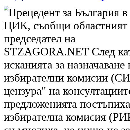
STZAGORA.NET
След ка
исканията за назначаване
избирателни комисии (СИ
цензура" на консултациит
предложенията постъпиха
избирателна комисия (РИК
си мислиха, че нищо не зав