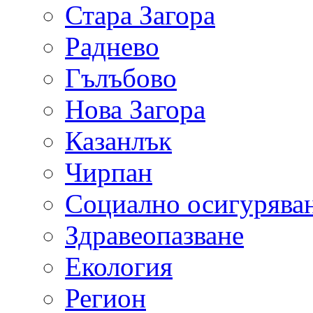
Стара Загора
Раднево
Гълъбово
Нова Загора
Казанлък
Чирпан
Социално осигурява
Здравеопазване
Екология
Регион