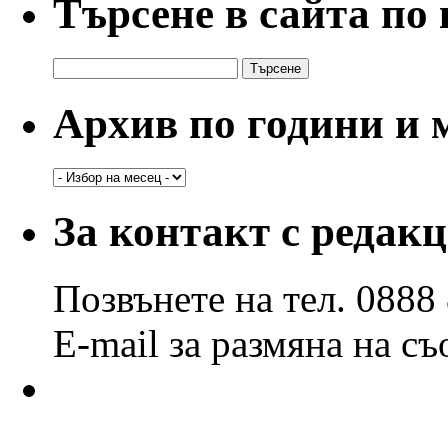
Търсене в сайта по
Търсене
за:
Архив по години и 
Архив
по
години
За контакт с редак
и
месеци
Позвънете на тел. 0888
E-mail за размяна на с