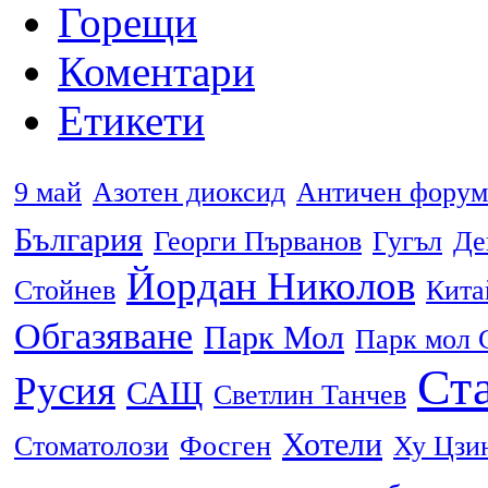
Горещи
Коментари
Етикети
9 май
Азотен диоксид
Античен форум
България
Георги Първанов
Гугъл
Де
Йордан Николов
Стойнев
Кита
Обгазяване
Парк Мол
Парк мол 
Ста
Русия
САЩ
Светлин Танчев
Хотели
Стоматолози
Фосген
Ху Цзи