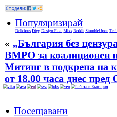
Популяризирай
Delicious
Digg
Design Float
Mixx
Reddit
StumbleUpon
Tech
«
„България без цензура
ВМРО за коалиционен 
Митинг в подкрепа на к
от 18.00 часа днес пред
Посещавани