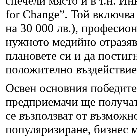
спечели място и в т.н. И
for Change”. Той включва
на 30 000 лв.), професион
нужното медийно отразява
плановете си и да пости
положително въздействие 
Освен основния победите
предприемачи ще получат 
се възползват от възможн
популяризиране, бизнес м