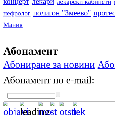
концерт
лекари
лекарски кабинети
полигон "Змеево"
проте
нефролог
Мания
Абонамент
Абониране за новини
Або
Абонамент по e-mail: