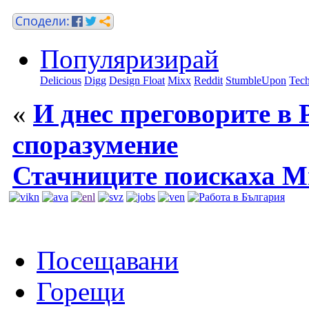
Популяризирай
Delicious
Digg
Design Float
Mixx
Reddit
StumbleUpon
Tech
«
И днес преговорите в
споразумение
Стачниците поискаха М
Посещавани
Горещи