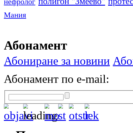
полигон "Змеево"
проте
нефролог
Мания
Абонамент
Абониране за новини
Або
Абонамент по e-mail: