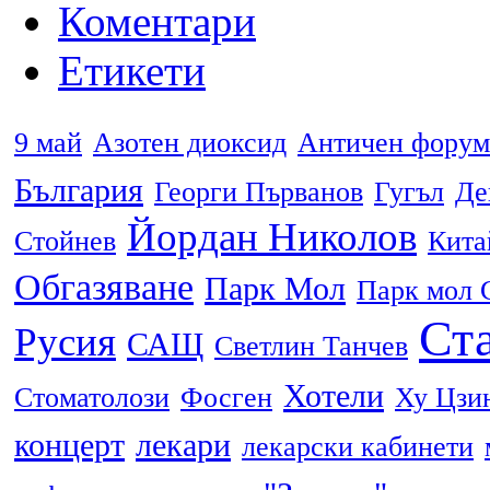
Коментари
Етикети
9 май
Азотен диоксид
Античен форум
България
Георги Първанов
Гугъл
Де
Йордан Николов
Стойнев
Кита
Обгазяване
Парк Мол
Парк мол 
Ста
Русия
САЩ
Светлин Танчев
Хотели
Стоматолози
Фосген
Ху Цзи
концерт
лекари
лекарски кабинети