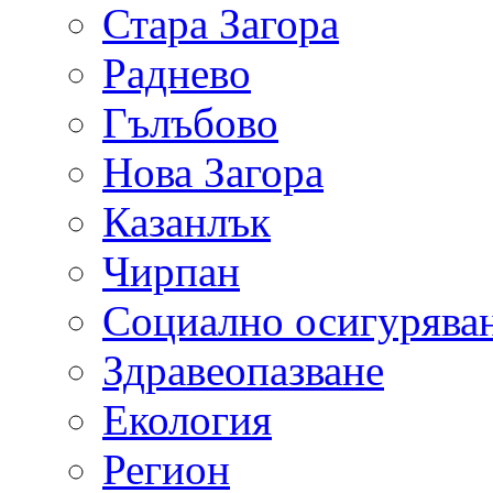
Стара Загора
Раднево
Гълъбово
Нова Загора
Казанлък
Чирпан
Социално осигурява
Здравеопазване
Екология
Регион