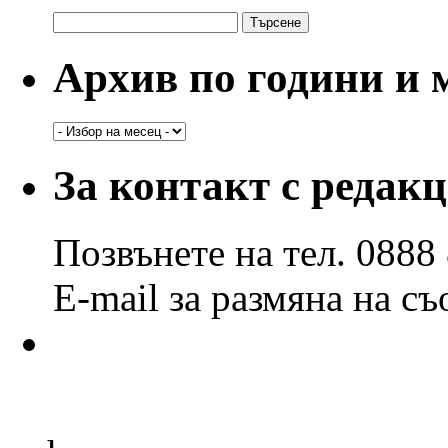
Търсене
за:
Архив по години и 
Архив
по
години
За контакт с редак
и
месеци
Позвънете на тел. 0888
E-mail за размяна на с