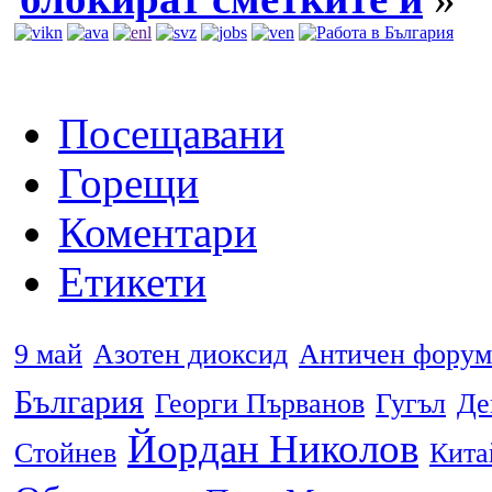
Посещавани
Горещи
Коментари
Етикети
9 май
Азотен диоксид
Античен форум
България
Георги Първанов
Гугъл
Де
Йордан Николов
Стойнев
Кита