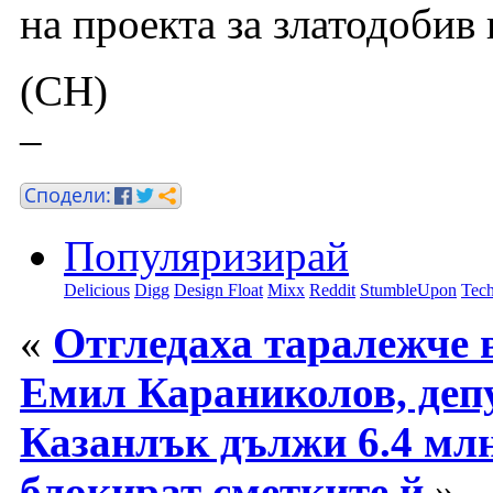
на проекта за златодобив
(СН)
–
Популяризирай
Delicious
Digg
Design Float
Mixx
Reddit
StumbleUpon
Tech
«
Отгледаха таралежче 
Емил Караниколов, деп
Казанлък дължи 6.4 млн.
блокират сметките й
»