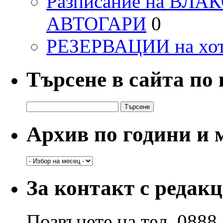
Разписание на ВЛ
АВТОГАРИ
0
РЕЗЕРВАЦИИ на хо
Търсене в сайта по
Търсене
за:
Архив по години и 
Архив
по
години
За контакт с редак
и
месеци
Позвънете на тел. 0888