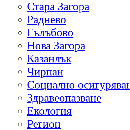
Стара Загора
Раднево
Гълъбово
Нова Загора
Казанлък
Чирпан
Социално осигурява
Здравеопазване
Екология
Регион