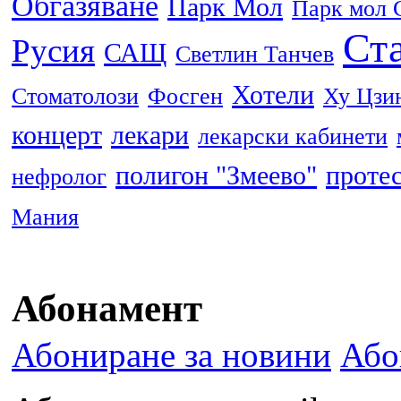
Обгазяване
Парк Мол
Парк мол 
Ста
Русия
САЩ
Светлин Танчев
Хотели
Стоматолози
Фосген
Ху Цзи
концерт
лекари
лекарски кабинети
полигон "Змеево"
проте
нефролог
Мания
Абонамент
Абониране за новини
Або