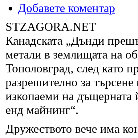
Добавете коментар
STZAGORA.NET
Канадската „Дънди прешъ
метали в землищата на о
Тополовград, след като п
разрешително за търсене 
изкопаеми на дъщерната 
енд майнинг“.
Дружеството вече има кон