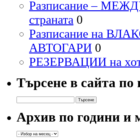
Разписание – МЕ
страната
0
Разписание на ВЛ
АВТОГАРИ
0
РЕЗЕРВАЦИИ на хо
Търсене в сайта по
Търсене
за:
Архив по години и 
Архив
по