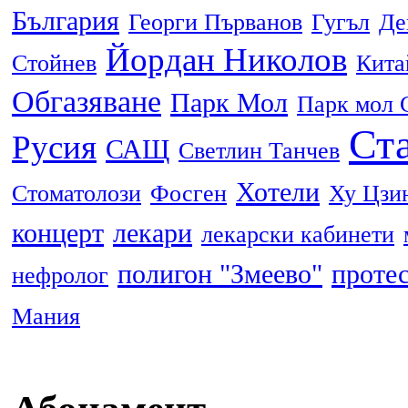
България
Георги Първанов
Гугъл
Де
Йордан Николов
Стойнев
Кита
Обгазяване
Парк Мол
Парк мол 
Ста
Русия
САЩ
Светлин Танчев
Хотели
Стоматолози
Фосген
Ху Цзи
концерт
лекари
лекарски кабинети
полигон "Змеево"
проте
нефролог
Мания