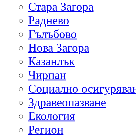
Стара Загора
Раднево
Гълъбово
Нова Загора
Казанлък
Чирпан
Социално осигурява
Здравеопазване
Екология
Регион