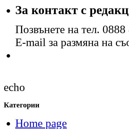
години
За контакт с редак
и
месеци
Позвънете на тел. 0888
E-mail за размяна на с
echo
Категории
Home page