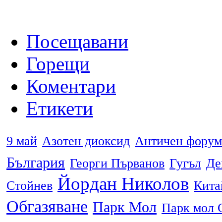
Посещавани
Горещи
Коментари
Етикети
9 май
Азотен диоксид
Античен форум
България
Георги Първанов
Гугъл
Де
Йордан Николов
Стойнев
Кита
Обгазяване
Парк Мол
Парк мол 