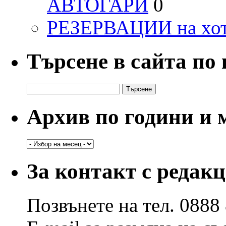
АВТОГАРИ
0
РЕЗЕРВАЦИИ на хо
Търсене в сайта по
Търсене
за:
Архив по години и 
Архив
по
години
За контакт с редак
и
месеци
Позвънете на тел. 0888