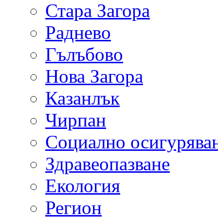
Стара Загора
Раднево
Гълъбово
Нова Загора
Казанлък
Чирпан
Социално осигурява
Здравеопазване
Екология
Регион