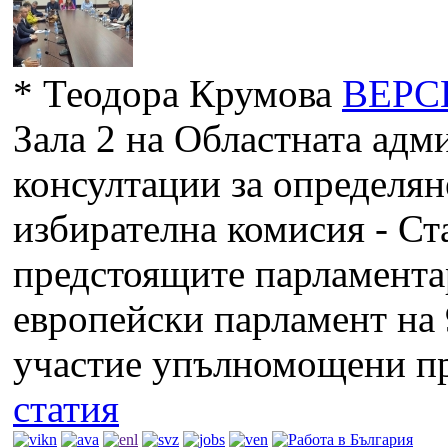
*
Теодора Крумова
ВЕРС
Зала 2 на Областната адм
консултации за определян
избирателна комисия - Ста
предстоящите парламента
европейски парламент на 
участие упълномощени пре
статия