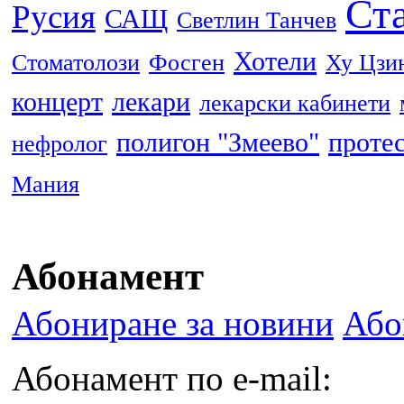
Ста
Русия
САЩ
Светлин Танчев
Хотели
Стоматолози
Фосген
Ху Цзи
концерт
лекари
лекарски кабинети
полигон "Змеево"
проте
нефролог
Мания
Абонамент
Абониране за новини
Або
Абонамент по e-mail: