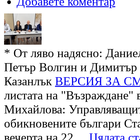
Добавете коментар
*
От ляво надясно: Дание
Петър Волгин и Димитър 
Казанлък
ВЕРСИЯ ЗА С
листата на "Възраждане" 
Михайлова: Управляващит
обикновените българи Ст
вечерта на 22 ...
Цялата ст