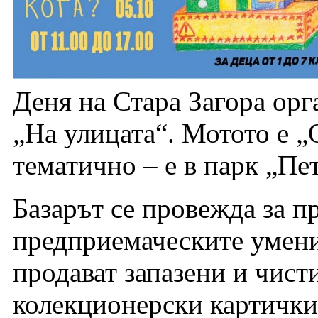
Деня на Стара Загора орг
„На улицата“. Мотото е „
тематично – е в парк „Пе
Базарът се провежда за пр
предприемаческите умения
продават запазени и чист
колекционерски картички