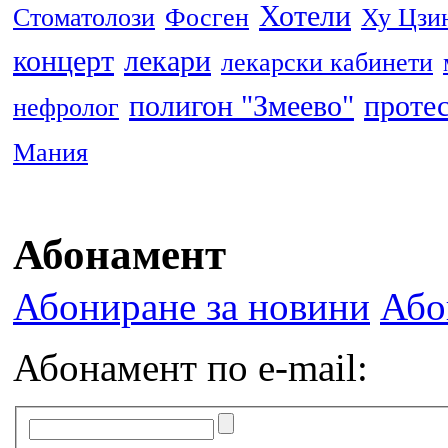
Хотели
Стоматолози
Фосген
Ху Цзи
концерт
лекари
лекарски кабинети
полигон "Змеево"
проте
нефролог
Мания
Абонамент
Абониране за новини
Або
Абонамент по e-mail: