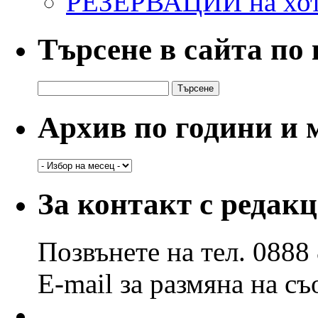
РЕЗЕРВАЦИИ на хо
Търсене в сайта по
Търсене
за:
Архив по години и 
Архив
по
години
За контакт с редак
и
месеци
Позвънете на тел. 0888
E-mail за размяна на с