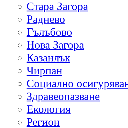
Стара Загора
Раднево
Гълъбово
Нова Загора
Казанлък
Чирпан
Социално осигурява
Здравеопазване
Екология
Регион