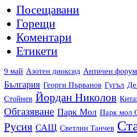
Посещавани
Горещи
Коментари
Етикети
9 май
Азотен диоксид
Античен форум
България
Георги Първанов
Гугъл
Де
Йордан Николов
Стойнев
Кита
Обгазяване
Парк Мол
Парк мол 
Ста
Русия
САЩ
Светлин Танчев