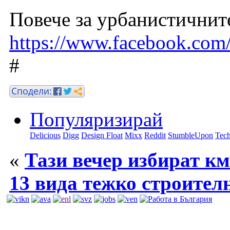
Повече за урбанистичнит
https://www.facebook.co
#
Популяризирай
Delicious
Digg
Design Float
Mixx
Reddit
StumbleUpon
Tech
«
Тази вечер избират к
13 вида тежко строител