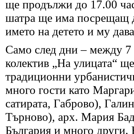
ще продължи до 17.00 ча
шатра ще има посрещащ д
името на детето и му дава
Само след дни – между 7
колектив „На улицата“ ще
традиционни урбанистичн
много гости като Маргар
сатирата, Габрово), Гали
Търново), арх. Мария Бад
България и много други. 