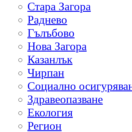
Стара Загора
Раднево
Гълъбово
Нова Загора
Казанлък
Чирпан
Социално осигурява
Здравеопазване
Екология
Регион