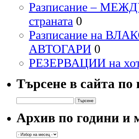
Разписание – МЕ
страната
0
Разписание на ВЛ
АВТОГАРИ
0
РЕЗЕРВАЦИИ на хо
Търсене в сайта по
Търсене
за:
Архив по години и 
Архив