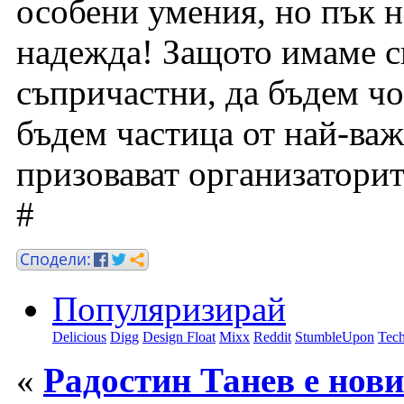
особени умения, но пък 
надежда! Защото имаме с
съпричастни, да бъдем ч
бъдем частица от най-важ
призовават организаторит
#
Популяризирай
Delicious
Digg
Design Float
Mixx
Reddit
StumbleUpon
Tech
«
Радостин Танев е нови