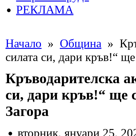
РЕКЛАМА
Начало
»
Община
» Кръ
силата си, дари кръв!“ ще
Кръводарителска а
си, дари кръв!“ ще 
Загора
вторник, януари 25, 20