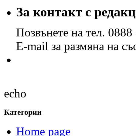
по
години
За контакт с редак
и
месеци
Позвънете на тел. 0888
E-mail за размяна на с
echo
Категории
Home page