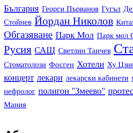
България
Георги Първанов
Гугъл
Де
Йордан Николов
Стойнев
Кита
Обгазяване
Парк Мол
Парк мол 
Ста
Русия
САЩ
Светлин Танчев
Хотели
Стоматолози
Фосген
Ху Цзи
концерт
лекари
лекарски кабинети
полигон "Змеево"
проте
нефролог
Мания