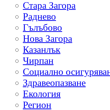
Стара Загора
Раднево
Гълъбово
Нова Загора
Казанлък
Чирпан
Социално осигурява
Здравеопазване
Екология
Регион