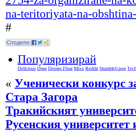
na-teritoriyata-na-obshtina
#
Популяризирай
Delicious
Digg
Design Float
Mixx
Reddit
StumbleUpon
Tech
«
Ученически конкурс з
Стара Загора
Тракийският университ
Русенския университет 