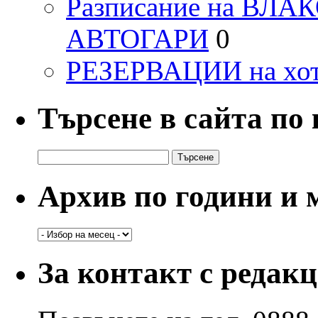
Разписание на ВЛ
АВТОГАРИ
0
РЕЗЕРВАЦИИ на хо
Търсене в сайта по
Търсене
за:
Архив по години и 
Архив
по
години
За контакт с редак
и
месеци