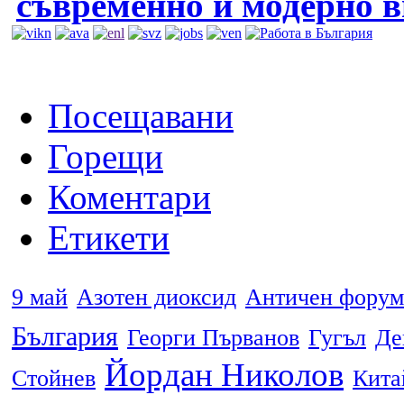
съвременно и модерно 
Посещавани
Горещи
Коментари
Етикети
9 май
Азотен диоксид
Античен форум
България
Георги Първанов
Гугъл
Де
Йордан Николов
Стойнев
Кита