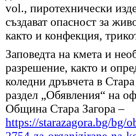
vol., пиротехнически изд
създават опасност за жив
както и конфекция, трико
Заповедта на кмета и не
разрешение, както и опре
коледни дръвчета в Стара
раздел „Обявления“ на о
Община Стара Загора –
https://starazagora.bg/bg/
2754-za-organizirane-na-ko