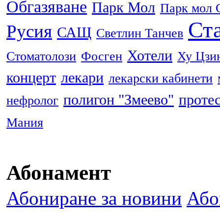
Обгазяване
Парк Мол
Парк мол 
Ста
Русия
САЩ
Светлин Танчев
Хотели
Стоматолози
Фосген
Ху Цзи
концерт
лекари
лекарски кабинети
полигон "Змеево"
проте
нефролог
Мания
Абонамент
Абониране за новини
Або