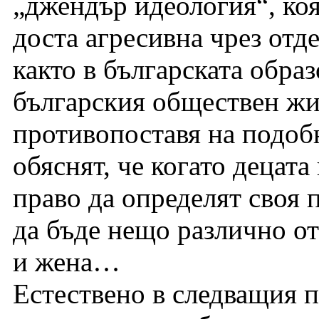
„джендър идеология“, коя
доста агресивна чрез отд
както в българската образ
българския обществен жи
противопоставя на подобн
обяснят, че когато децат
право да определят своя 
да бъде нещо различно о
и жена…
Естествено в следващия 