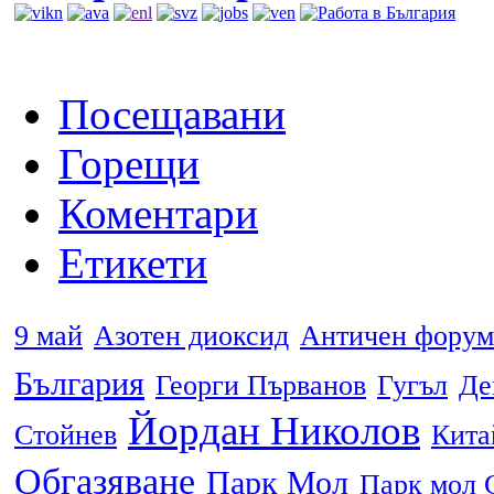
Посещавани
Горещи
Коментари
Етикети
9 май
Азотен диоксид
Античен форум
България
Георги Първанов
Гугъл
Де
Йордан Николов
Стойнев
Кита
Обгазяване
Парк Мол
Парк мол 