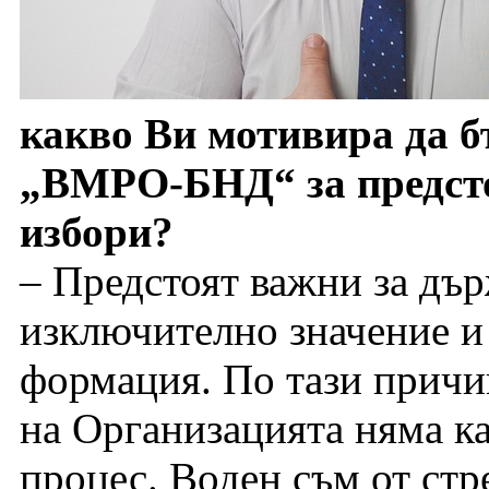
какво Ви мотивира да б
„ВМРО-БНД“ за предст
избори?
– Предстоят важни за дър
изключително значение и
формация. По тази причи
на Организацията няма ка
процес. Воден съм от ст