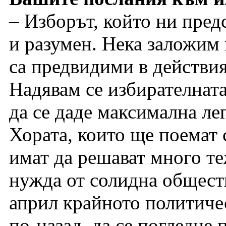
– Изборът, който ни пред
и разумен. Нека заложим 
са предвидими в действия
Надявам се избирателната
да се даде максимална ле
Хората, които ще поемат 
имат да решават много т
нужда от солидна общест
април крайното политиче
по-назад, да се погледне