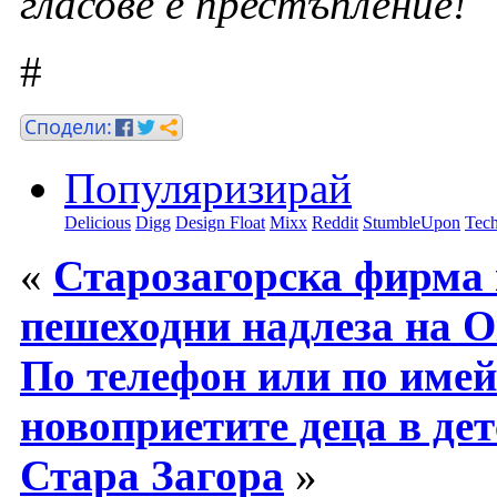
гласове е престъпление!
#
Популяризирай
Delicious
Digg
Design Float
Mixx
Reddit
StumbleUpon
Tech
«
Старозагорска фирма 
пешеходни надлеза на 
По телефон или по имей
новоприетите деца в де
Стара Загора
»