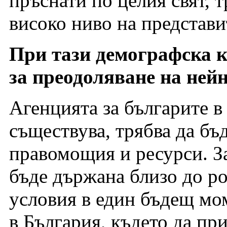
пръснати по целия свят, т
високо ниво на представи
При тази демографска кр
за преодоляване на ней
Агенцията за българите в
съществува, трябва да бъд
правомощия и ресурси. За
бъде държана близо до ро
условия в един бъдещ мом
в България, където да пр