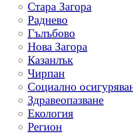
Стара Загора
Раднево
Гълъбово
Нова Загора
Казанлък
Чирпан
Социално осигурява
Здравеопазване
Екология
Регион