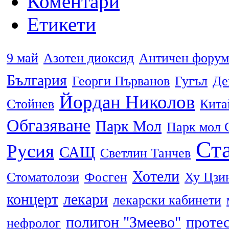
Коментари
Етикети
9 май
Азотен диоксид
Античен форум
България
Георги Първанов
Гугъл
Де
Йордан Николов
Стойнев
Кита
Обгазяване
Парк Мол
Парк мол 
Ста
Русия
САЩ
Светлин Танчев
Хотели
Стоматолози
Фосген
Ху Цзи
концерт
лекари
лекарски кабинети
полигон "Змеево"
проте
нефролог