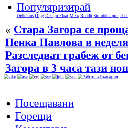
Популяризирай
Delicious
Digg
Design Float
Mixx
Reddit
StumbleUpon
Tech
«
Стара Загора се прощ
Пенка Павлова в недел
Разследват грабеж от б
Загора в 3 часа тази но
Посещавани
Горещи