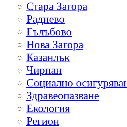
Стара Загора
Раднево
Гълъбово
Нова Загора
Казанлък
Чирпан
Социално осигурява
Здравеопазване
Екология
Регион