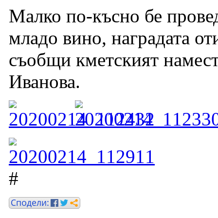
Малко по-късно бе провед
младо вино, наградата от
съобщи кметският намест
Иванова.
#