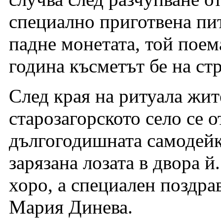
специално приготвена пит
падне монетата, той поем
година късметът бе на ст
След края на ритуала жит
старозагорското село се 
дългогодишната самодейка
зарязана лозата в двора й
хоро, а специален поздр
Мария Динева.