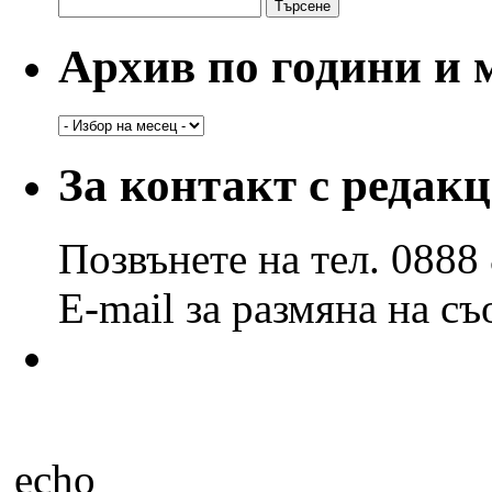
Търсене
за:
Архив по години и 
Архив
по
години
За контакт с редак
и
месеци
Позвънете на тел. 0888
E-mail за размяна на с
echo