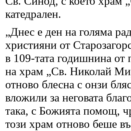
Св. Синод, с което храм 
катедрален.
„Днес е ден на голяма ра
християни от Старозагор
в 109-тата годишнина от 
на храм „Св. Николай Ми
отново блесна с онзи бля
вложили за неговата благ
така, с Божията помощ, ч
този храм отново беше въ