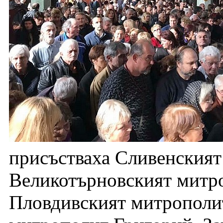
присъстваха Сливенския
Великотърновският митр
Пловдивският митрополи