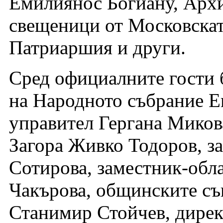
Емилиянос Богиану, Арх
свещеници от Московска
Патриаршия и други.
Сред официалните гости 
на Народното събрание Е
управител Гергана Миков
Загора Живко Тодоров, з
Сотирова, заместник-обл
Чакърова, общинските съ
Станимир Стойчев, дире