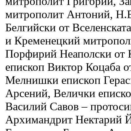
митрополит Григорий, За
митрополит Антоний, Н.В
Белгийски от Вселенскат
и Кременецкий митрополи
Порфирий Неаполски от К
епископ Виктор Коцаба о
Мелнишки епископ Герас
Арсений, Велички еписк
Василий Савов – протоси
Архимандрит Нектарий Й