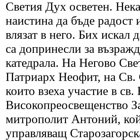
Светия Дух осветен. Нека
наистина да бъде радост и
влязат в него. Бих искал 
са допринесли за възражд
катедрала. На Негово Св
Патриарх Неофит, на Св. 
които взеха участие в св
Високопреосвещенство З
митрополит Антоний, кой
управляващ Старозагорска