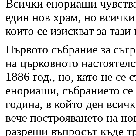
Всички енориаши чувства
един нов храм, но всички 
които се изискват за тази 
Първото събрание за съг
на църковното настоятелс
1886 год., но, като не се
енориаши, събранието се 
година, в който ден всич
вече построяването на но
разреши въпросът къде тр