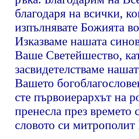
благодаря на всички, ко
изпълнявате Божията во
Изказваме нашата синов
Ваше Светейшество, ка
засвидетелстваме нашат
Вашето богоблагослове
сте първоиерархът на р
пренесла през времето с
словото си митрополит