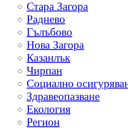
Стара Загора
Раднево
Гълъбово
Нова Загора
Казанлък
Чирпан
Социално осигурява
Здравеопазване
Екология
Регион