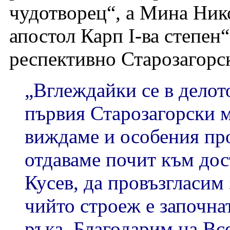
чудотворец“, а Мина Нико
апостол Карп I-ва степен
респективно Старозагорск
„Вглеждайки се в делот
първия Старозагорски 
виждаме и особения про
отдаваме почит към до
Кусев, да провъзгласим 
чийто строеж е започнат
ръка. Благодарим на Все