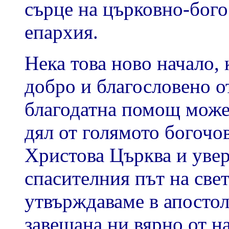
сърце на църковно-бого
епархия.
Нека това ново начало, 
добро и благословено о
благодатна помощ може
дял от голямото богочо
Христова Църква и увер
спасителния път на свет
утвърждаваме в апостолс
завещана ни вярно от 