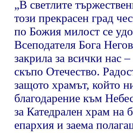
„В светлите тържествени
този прекрасен град че
по Божия милост се уд
Всеподателя Бога Него
закрила за всички нас – 
скъпо Отечество. Радос
защото храмът, който н
благодарение към Небес
за Катедрален храм на 
епархия и заема полага