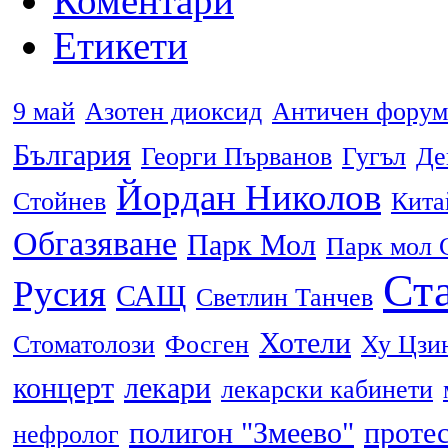
Коментари
Етикети
9 май
Азотен диоксид
Античен форум
България
Георги Първанов
Гугъл
Де
Йордан Николов
Стойнев
Кита
Обгазяване
Парк Мол
Парк мол 
Ста
Русия
САЩ
Светлин Танчев
Хотели
Стоматолози
Фосген
Ху Цзи
концерт
лекари
лекарски кабинети
полигон "Змеево"
проте
нефролог