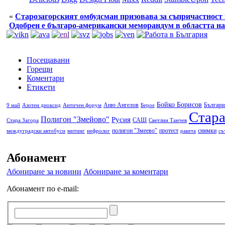
«
Старозагорският омбудсман призовава за съпричастност
Одобрен е българо-американски меморандум в областта на
Посещавани
Горещи
Коментари
Етикети
Бойко Борисов
Аню Ангелов
Българи
9 май
Азотен диоксид
Античен форум
Берое
Стара
Полигон "Змейово"
Русия
САЩ
Стара Загора
Светлин Танчев
полигон "Змеево"
протест
снимки
междуградски автобуси
митинг
нефролог
ракета
съ
Абонамент
Абониране за новини
Абониране за коментари
Абонамент по e-mail: