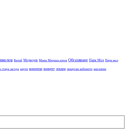
иколов
Обгазяване
Медведев
Парк Мол
Китай
Мини Марица изток
Парк мол
коментар
концерт
лекари
а стара загора
карти
лекарски кабинети
магазини