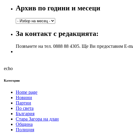
Архив по години и месеци
Архив
по
години
За контакт с редакцията:
и
месеци
Позвънете на тел. 0888 88 4305. Ще Ви предоставим E-ma
echo
Категории
Home page
Новини
Партии
По света
България
Стара Загора на длан
Община
Полиция