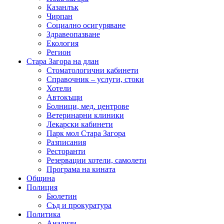
Казанлък
Чирпан
Социално осигуряване
Здравеопазване
Екология
Регион
Стара Загора на длан
Стоматологични кабинети
Справочник – услуги, стоки
Хотели
Автокъщи
Болници, мед. центрове
Ветеринарни клиники
Лекарски кабинети
Парк мол Стара Загора
Разписания
Ресторанти
Резервации хотели, самолети
Програма на кината
Община
Полиция
Бюлетин
Съд и прокуратура
Политика
Анализи