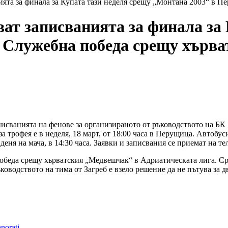
ята за финала за Купата тази неделя срещу „Монтана 2003“ в П
ат записванията за финала за 
 Служебна победа срещу хърва
исванията на фенове за организираното от ръководството на БК „
а трофея е в неделя, 18 март, от 18:00 часа в Перущица. Автобу
еня на мача, в 14:30 часа. Заявки и записвания се приемат на те
беда срещу хърватския „Медвешчак“ в Адриатическата лига. Сре
ководството на тима от Загреб е взело решение да не пътува за д
norati