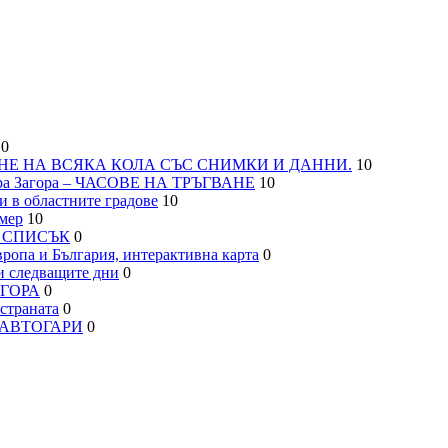
0
НЕ НА ВСЯКА КОЛА СЪС СНИМКИ И ДАННИ.
10
а Загора – ЧАСОВЕ НА ТРЪГВАНЕ
10
 в областните градове
10
мер
10
– СПИСЪК
0
па и България, интерактивна карта
0
 следващите дни
0
АГОРА
0
траната
0
, АВТОГАРИ
0