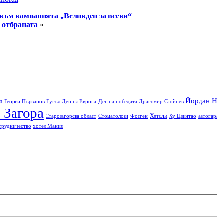
 към кампанията „Великден за всеки“
 отбраната
»
Йордан Н
я
Георги Първанов
Гугъл
Ден на Европа
Ден на победата
Драгомир Стойнев
 Загора
Хотели
Старозагорска област
Стоматолози
Фосген
Ху Цзинтао
автогар
трудничество
хотел Мания