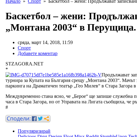
Начало
»
Спорт
» Баскетбол – жени: Продължават записвани
Баскетбол – жени: Продължав
„Монтана 2003“ в Перущица.
сряда, март 14, 2018, 11:59
Спорт
Добавете коментар
STZAGORA.NET
*
Продължават зап
турнира за Купата на България срещу „Монтана 2003“. Мачът з
паркинга на Драматичен театър „Гео Милев“ в Стара Загора в д
Междувременно стана ясно, че „Берое“ ще запише служебна по
часа в Стара Загора, но от Управата на Лигата съобщиха, че ръ
#
Популяризирай
Delicious
Digg
Design Float
Mixx
Reddit
StumbleUpon
Tech