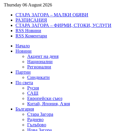
Thursday 06 August 2026
СТАРА ЗАГОРА – МАЛКИ ОБЯВИ
РАЗПИСАНИЯ
СТАРА ЗАГОРА – ФИРМИ, СТОКИ, УСЛУГИ
RSS Новини
RSS Коментари
Начало
Новини
Акцент на деня
Национални
Регионални
Партии
Синдикати
По света
Русия
САЩ
Европейски съюз
Китай, Япония, Азия
България
Стара Загора
Раднево
Гълъбово
Нова Загора