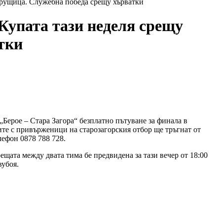
ерущица. Служебна победа срещу хърватки
Купата тази неделя срещу
тки
Берое – Стара Загора“ безплатно пътуване за финала в
сите с привърженици на старозагорския отбор ще тръгнат от
лефон 0878 788 728.
щата между двата тима бе предвидена за тази вечер от 18:00
вубоя.