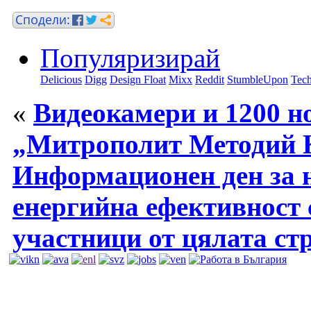
Популяризирай
Delicious
Digg
Design Float
Mixx
Reddit
StumbleUpon
Tech
«
Видеокамери и 1200 но
„Митрополит Методий К
Информационен ден за н
енергийна ефективност 
участници от цялата ст