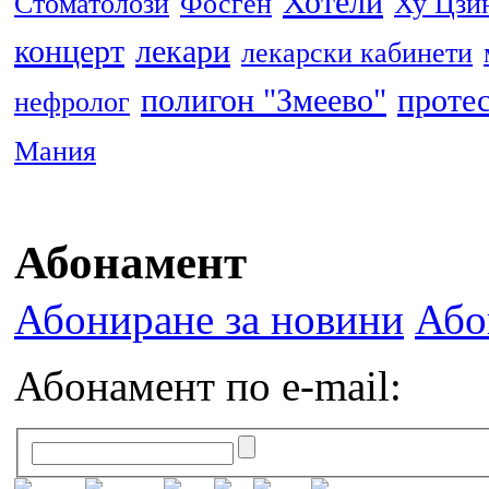
Хотели
Стоматолози
Фосген
Ху Цзи
концерт
лекари
лекарски кабинети
полигон "Змеево"
проте
нефролог
Мания
Абонамент
Абониране за новини
Або
Абонамент по e-mail: