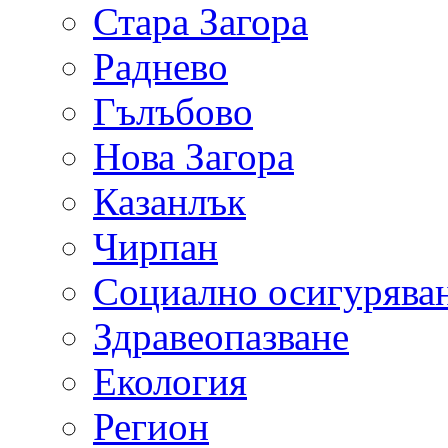
Стара Загора
Раднево
Гълъбово
Нова Загора
Казанлък
Чирпан
Социално осигурява
Здравеопазване
Екология
Регион