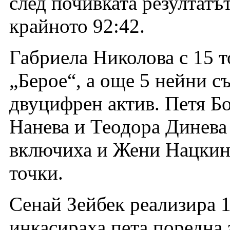
след почивката резултатът
крайното 92:42.
Габриела Николова с 15 т
„Берое“, а още 5 нейни с
двуцифрен актив. Петя Бо
Нанева и Теодора Динева 
включиха и Жени Нацкина
точки.
Сенай Зейбек реализира 1
инкасираха пета поредна 