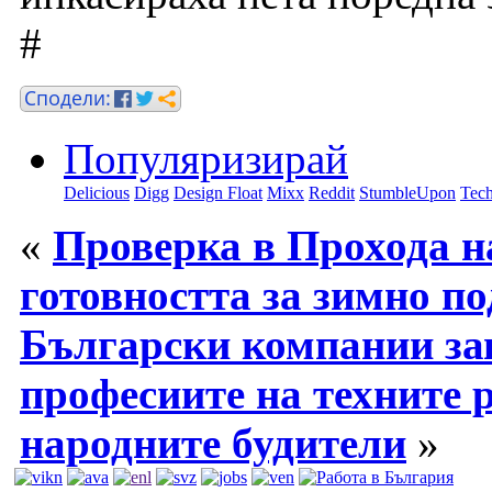
#
Популяризирай
Delicious
Digg
Design Float
Mixx
Reddit
StumbleUpon
Tech
«
Проверка в Прохода н
готовността за зимно п
Български компании зап
професиите на техните 
народните будители
»