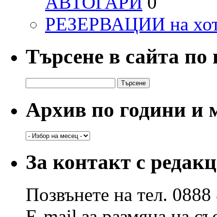
АВТОГАРИ
0
РЕЗЕРВАЦИИ на хо
Търсене в сайта по
Търсене
за:
Архив по години и 
Архив
по
години
За контакт с редак
и
месеци
Позвънете на тел. 0888
E-mail за размяна на с