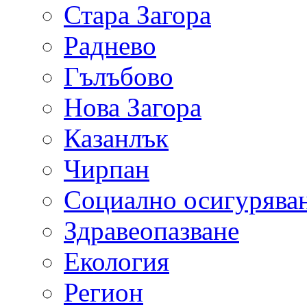
Стара Загора
Раднево
Гълъбово
Нова Загора
Казанлък
Чирпан
Социално осигурява
Здравеопазване
Екология
Регион