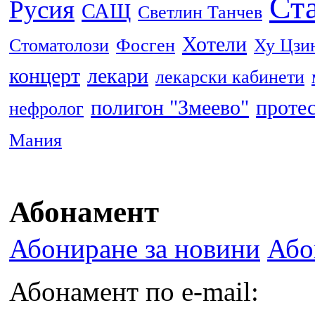
Ста
Русия
САЩ
Светлин Танчев
Хотели
Стоматолози
Фосген
Ху Цзи
концерт
лекари
лекарски кабинети
полигон "Змеево"
проте
нефролог
Мания
Абонамент
Абониране за новини
Або
Абонамент по e-mail: