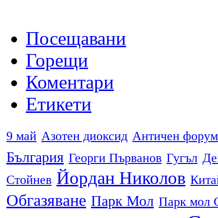
Посещавани
Горещи
Коментари
Етикети
9 май
Азотен диоксид
Античен форум
България
Георги Първанов
Гугъл
Де
Йордан Николов
Стойнев
Кита
Обгазяване
Парк Мол
Парк мол 