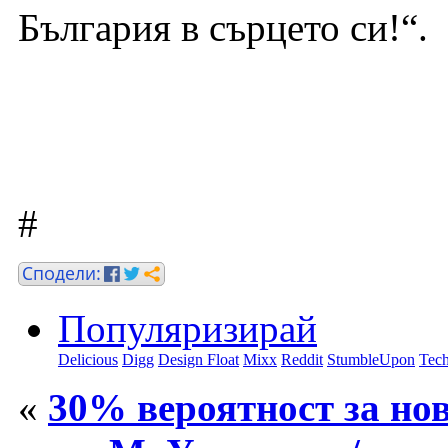
България в сърцето си!“.
#
Популяризирай
Delicious
Digg
Design Float
Mixx
Reddit
StumbleUpon
Tech
«
30% вероятност за нов