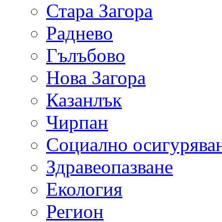
Стара Загора
Раднево
Гълъбово
Нова Загора
Казанлък
Чирпан
Социално осигурява
Здравеопазване
Екология
Регион