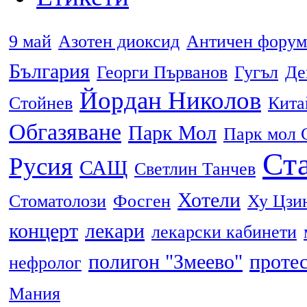
9 май
Азотен диоксид
Античен форум
България
Георги Първанов
Гугъл
Де
Йордан Николов
Стойнев
Кита
Обгазяване
Парк Мол
Парк мол 
Ста
Русия
САЩ
Светлин Танчев
Хотели
Стоматолози
Фосген
Ху Цзи
концерт
лекари
лекарски кабинети
полигон "Змеево"
проте
нефролог
Мания