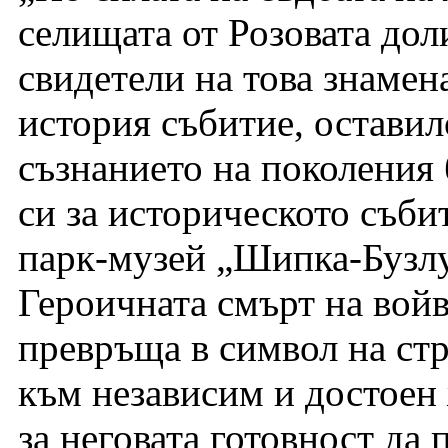
селищата от Розовата дол
свидетели на това знамен
история събитие, оставил
съзнанието на поколения 
си за историческото съб
парк-музей „Шипка-Бузлу
Героичната смърт на войв
превръща в символ на ст
към независим и достоен 
за неговата готовност да