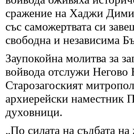
сражение на Хаджи Димит
със саможертвата си завещ
свободна и независима Бъ
Заупокойна молитва за за
войвода отслужи Негово
Старозагоският митропол
архиерейски наместник П
духовници.
„По силата на съдбата на