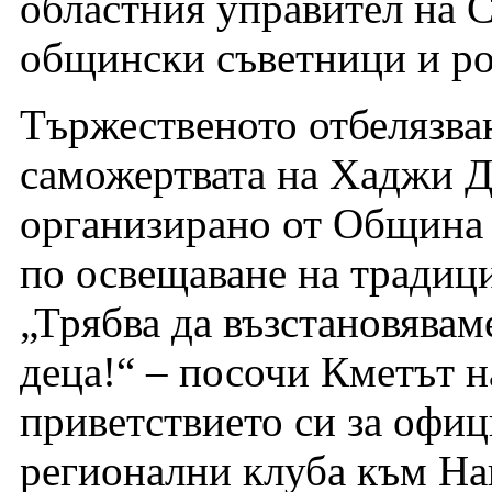
областния управител на С
общински съветници и р
Тържественото отбелязван
саможертвата на Хаджи Д
организирано от Община 
по освещаване на традиц
„Трябва да възстановявам
деца!“ – посочи Кметът н
приветствието си за офиц
регионални клуба към Н