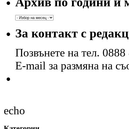
Архив по години и 
Архив
по
години
За контакт с редак
и
месеци
Позвънете на тел. 0888
E-mail за размяна на с
echo
Категории