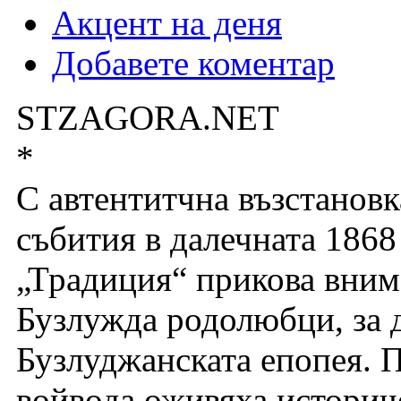
Акцент на деня
Добавете коментар
STZAGORA.NET
*
С автентитчна възстанов
събития в далечната 1868
„Традиция“ прикова внима
Бузлужда родолюбци, за д
Бузлуджанската епопея. 
войвода оживяха историч