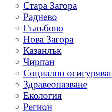
Стара Загора
Раднево
Гълъбово
Нова Загора
Казанлък
Чирпан
Социално осигурява
Здравеопазване
Екология
Регион