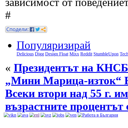
зависимост от поведениет
#
Популяризирай
Delicious
Digg
Design Float
Mixx
Reddit
StumbleUpon
Tech
«
Президентът на КНСБ
„Мини Марица-изток“
Всеки втори над 55 г. им
възрастните процентът 