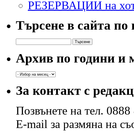
РЕЗЕРВАЦИИ на хо
Търсене в сайта по
Търсене
за:
Архив по години и 
Архив
по
години
За контакт с редак
и
месеци
Позвънете на тел. 0888
E-mail за размяна на с