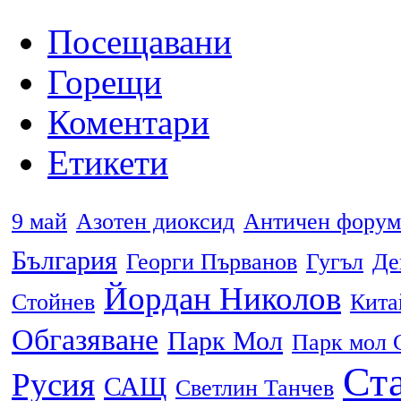
Посещавани
Горещи
Коментари
Етикети
9 май
Азотен диоксид
Античен форум
България
Георги Първанов
Гугъл
Де
Йордан Николов
Стойнев
Кита
Обгазяване
Парк Мол
Парк мол 
Ста
Русия
САЩ
Светлин Танчев