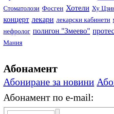
Хотели
Стоматолози
Фосген
Ху Цзи
концерт
лекари
лекарски кабинети
полигон "Змеево"
проте
нефролог
Мания
Абонамент
Абониране за новини
Або
Абонамент по e-mail: