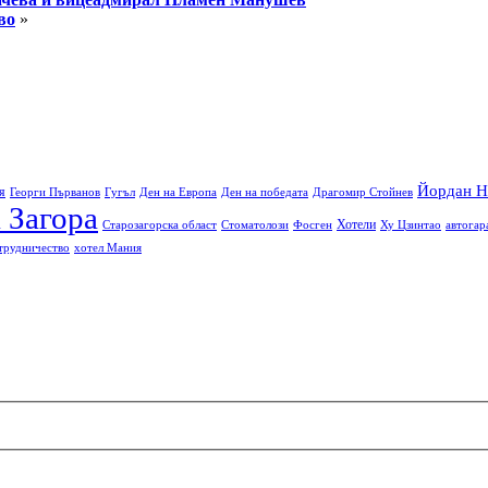
во
»
Йордан Н
я
Георги Първанов
Гугъл
Ден на Европа
Ден на победата
Драгомир Стойнев
 Загора
Хотели
Старозагорска област
Стоматолози
Фосген
Ху Цзинтао
автогар
трудничество
хотел Мания