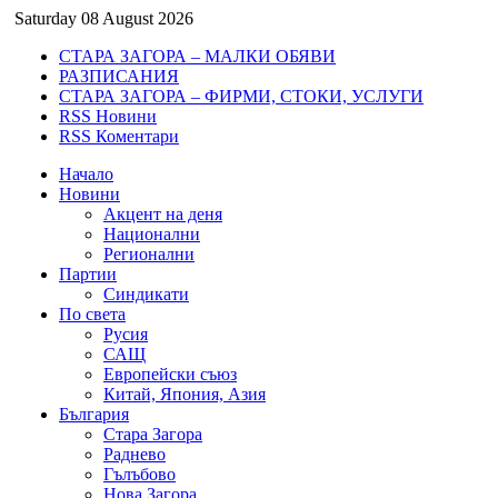
Saturday 08 August 2026
СТАРА ЗАГОРА – МАЛКИ ОБЯВИ
РАЗПИСАНИЯ
СТАРА ЗАГОРА – ФИРМИ, СТОКИ, УСЛУГИ
RSS Новини
RSS Коментари
Начало
Новини
Акцент на деня
Национални
Регионални
Партии
Синдикати
По света
Русия
САЩ
Европейски съюз
Китай, Япония, Азия
България
Стара Загора
Раднево
Гълъбово
Нова Загора