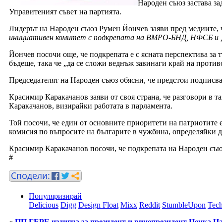
Народен съюз застава за
Управитеният съвет на партията.
Лидерът на Народен съюз Румен Йончев заяви пред медиите, 
инициативен комитет с подкрепата на ВМРО-БНД, НФСБ и „А
Йончев посочи още, че подкрепата е с ясната перспектива за 
бъдеще, така че „да се сложи веднъж завинаги край на против
Председателят на Народен съюз обясни, че предстои подписв
Красимир Каракачанов заяви от своя страна, че разговори в т
Каракачанов, визирайки работата в парламента.
Той посочи, че един от основните приоритети на патриотите 
комисия по въпросите на българите в чужбина, определяйки д
Красимир Каракачанов посочи, че подкрепата на Народен съюз 
#
Популяризирай
Delicious
Digg
Design Float
Mixx
Reddit
StumbleUpon
Tech
«
ПП ГЕРБ издигна за президент и вицепрезидент Цецка 