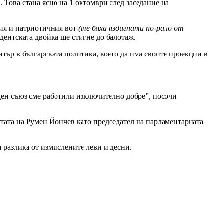
 Това стана ясно на 1 октомври след заседание на
кия и патриотичния вот
(те бяха издигнати по-рано от
идентската двойка ще стигне до балотаж.
нтър в българската политика, което да има своите проекции в
оден съюз сме работили изключително добре”, посочи
отата на Румен Йончев като председател на парламентарната
 разлика от измислените леви и десни.