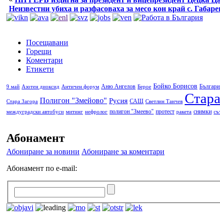
Неизвестни убиха и разфасоваха за месо кон край с. Габаре
Посещавани
Горещи
Коментари
Етикети
Бойко Борисов
Аню Ангелов
Българи
9 май
Азотен диоксид
Античен форум
Берое
Стара
Полигон "Змейово"
Русия
САЩ
Стара Загора
Светлин Танчев
полигон "Змеево"
протест
снимки
междуградски автобуси
митинг
нефролог
ракета
съ
Абонамент
Абониране за новини
Абониране за коментари
Абонамент по e-mail: