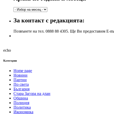
Архив
по
години
За контакт с редакцията:
и
месеци
Позвънете на тел. 0888 88 4305. Ще Ви предоставим E-ma
echo
Категории
Home page
Новини
Партии
По света
България
Стара Загора на длан
Община
Полиция
Политика
Икономика