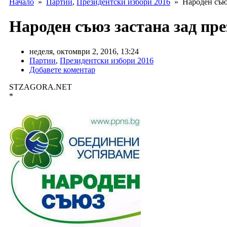
Начало
»
Партии
,
Президентски избори 2016
» Народен съюз
Народен съюз застана зад пр
неделя, октомври 2, 2016, 13:24
Партии
,
Президентски избори 2016
Добавете коментар
STZAGORA.NET
*