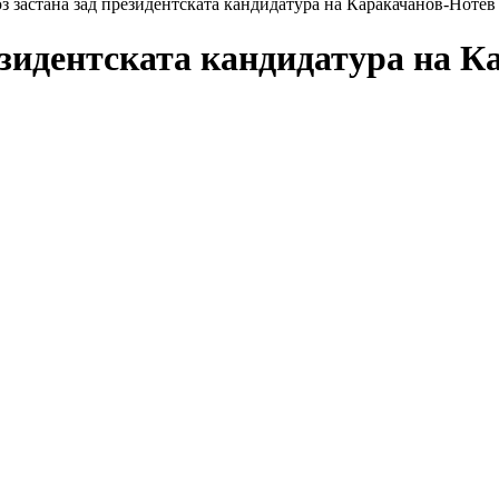
 застана зад президентската кандидатура на Каракачанов-Нотев
езидентската кандидатура на 