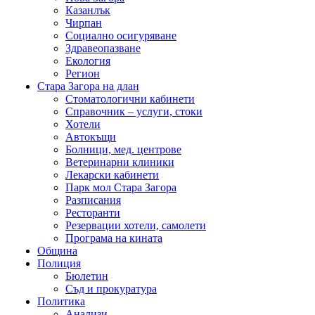
Казанлък
Чирпан
Социално осигуряване
Здравеопазване
Екология
Регион
Стара Загора на длан
Стоматологични кабинети
Справочник – услуги, стоки
Хотели
Автокъщи
Болници, мед. центрове
Ветеринарни клиники
Лекарски кабинети
Парк мол Стара Загора
Разписания
Ресторанти
Резервации хотели, самолети
Програма на кината
Община
Полиция
Бюлетин
Съд и прокуратура
Политика
Анализи