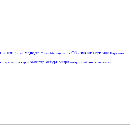
иколов
Обгазяване
Медведев
Парк Мол
Китай
Мини Марица изток
Парк мол
коментар
концерт
лекари
а стара загора
карти
лекарски кабинети
магазини