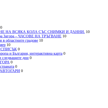
0
НЕ НА ВСЯКА КОЛА СЪС СНИМКИ И ДАННИ.
10
а Загора – ЧАСОВЕ НА ТРЪГВАНЕ
10
 в областните градове
10
мер
10
– СПИСЪК
0
па и България, интерактивна карта
0
 следващите дни
0
АГОРА
0
траната
0
, АВТОГАРИ
0