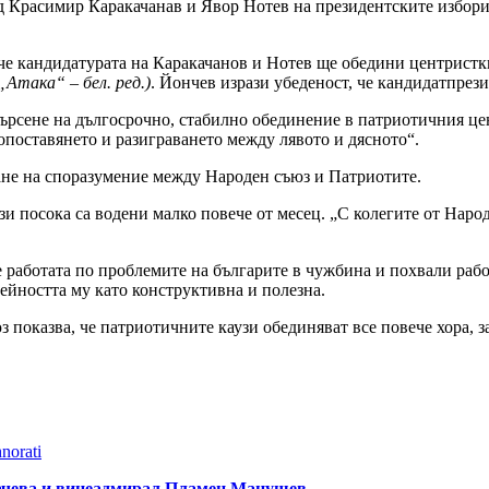
д Красимир Каракачанав и Явор Нотев на президентските избори.
че кандидатурата на Каракачанов и Нотев ще обедини центрист
така“ – бел. ред.)
. Йончев изрази убеденост, че кандидатпрез
търсене на дългосрочно, стабилно обединение в патриотичния це
опоставянето и разиграването между лявото и дясното“.
ане на споразумение между Народен съюз и Патриотите.
ази посока са водени малко повече от месец. „С колегите от Нар
е работата по проблемите на българите в чужбина и похвали раб
ейността му като конструктивна и полезна.
показва, че патриотичните каузи обединяват все повече хора, за
norati
Цачева и вицеадмирал Пламен Манушев