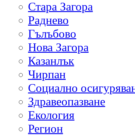
Стара Загора
Раднево
Гълъбово
Нова Загора
Казанлък
Чирпан
Социално осигурява
Здравеопазване
Екология
Регион