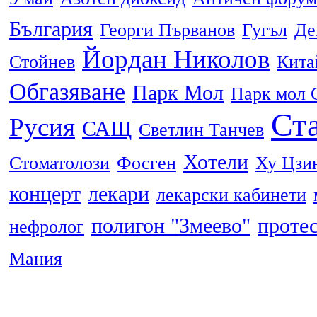
България
Георги Първанов
Гугъл
Де
Йордан Николов
Стойнев
Кита
Обгазяване
Парк Мол
Парк мол 
Ста
Русия
САЩ
Светлин Танчев
Хотели
Стоматолози
Фосген
Ху Цзи
концерт
лекари
лекарски кабинети
полигон "Змеево"
проте
нефролог
Мания