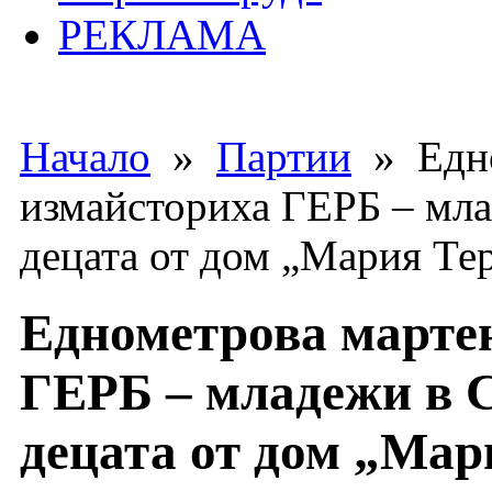
РЕКЛАМА
Начало
»
Партии
» Едно
измайсториха ГЕРБ – мла
децата от дом „Мария Те
Еднометрова марте
ГЕРБ – младежи в С
децата от дом „Мар