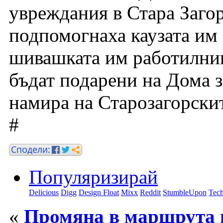
увреждания в Стара Загор
подпомогнаха каузата им 
шивашката им работилни
бъдат подарени на Дома з
намира на Старозагорскит
#
Популяризирай
Delicious
Digg
Design Float
Mixx
Reddit
StumbleUpon
Tech
«
Промяна в маршрута н