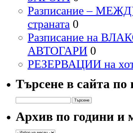
Разписание – МЕ
страната
0
Разписание на ВЛ
АВТОГАРИ
0
РЕЗЕРВАЦИИ на хо
Търсене в сайта по
Търсене
за:
Архив по години и 
Архив