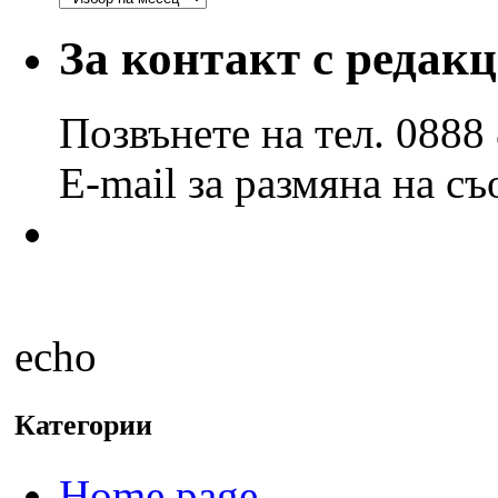
по
години
За контакт с редак
и
месеци
Позвънете на тел. 0888
E-mail за размяна на с
echo
Категории
Home page