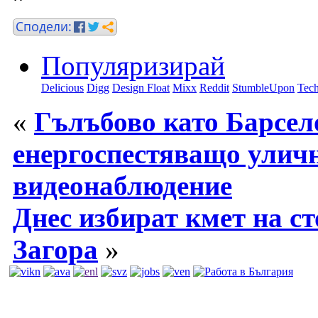
Популяризирай
Delicious
Digg
Design Float
Mixx
Reddit
StumbleUpon
Tech
«
Гълъбово като Барсел
енергоспестяващо уличн
видеонаблюдение
Днес избират кмет на с
Загора
»