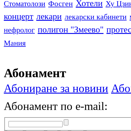
Хотели
Стоматолози
Фосген
Ху Цзи
концерт
лекари
лекарски кабинети
полигон "Змеево"
проте
нефролог
Мания
Абонамент
Абониране за новини
Або
Абонамент по e-mail: