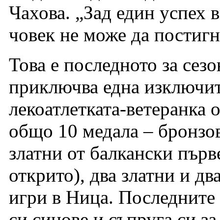
Чахова. „Зад един успех в
човек не може да постигн
Това е последното за сезо
приключва една изключит
лекоатлетката-ветеранка о
общо 10 медала – бронзов
златни от балкански първе
открито), два златни и д
игри в Ница. Последните 
си синове и съпруга си за