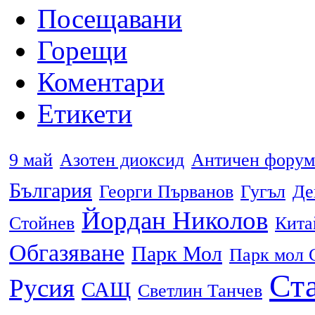
Посещавани
Горещи
Коментари
Етикети
9 май
Азотен диоксид
Античен форум
България
Георги Първанов
Гугъл
Де
Йордан Николов
Стойнев
Кита
Обгазяване
Парк Мол
Парк мол 
Ста
Русия
САЩ
Светлин Танчев