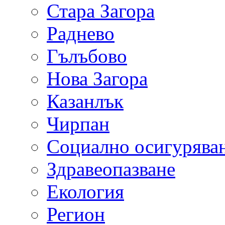
Стара Загора
Раднево
Гълъбово
Нова Загора
Казанлък
Чирпан
Социално осигурява
Здравеопазване
Екология
Регион