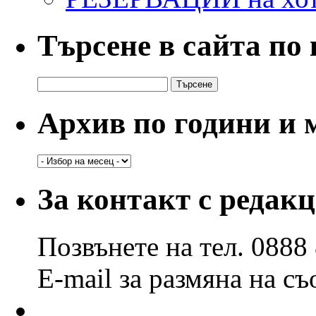
Търсене в сайта по
Търсене
за:
Архив по години и 
Архив
по
години
За контакт с редак
и
месеци
Позвънете на тел. 0888
E-mail за размяна на с