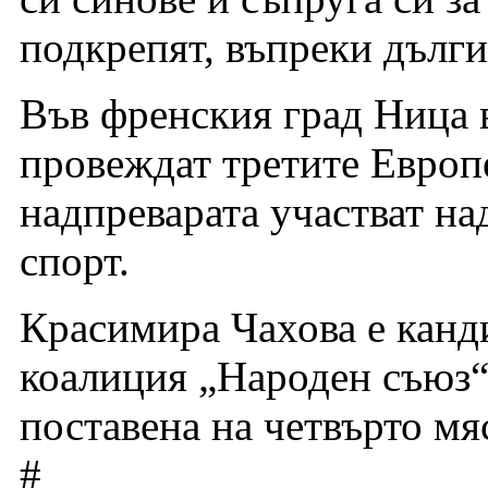
подкрепят, въпреки дълги
Във френския град Ница в 
провеждат третите Европе
надпреварата участват на
спорт.
Красимира Чахова е канд
коалиция „Народен съюз“.
поставена на четвърто мя
#