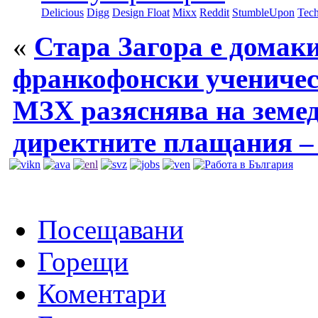
Delicious
Digg
Design Float
Mixx
Reddit
StumbleUpon
Tech
«
Стара Загора e домак
франкофонски ученичес
МЗХ разяснява на земед
директните плащания – 
Посещавани
Горещи
Коментари