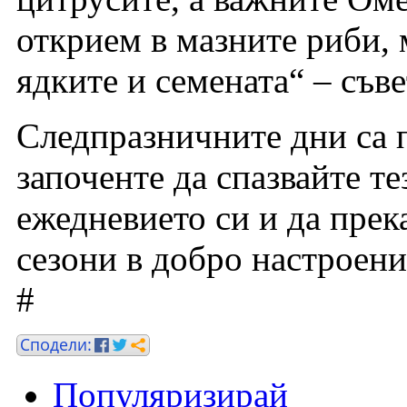
открием в мазните риби, 
ядките и семената“ – съве
Следпразничните дни са 
започенте да спазвайте т
ежедневието си и да прек
сезони в добро настроени
#
Популяризирай