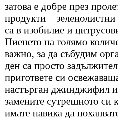
затова е добре през проле
продукти – зеленолистни 
са в изобилие и цитрусов
Пиенето на голямо колич
важно, за да събудим орг
ден са просто задължител
пригответе си освежаваща
настърган джинджифил и 
замените сутрешното си к
имате навика да похапват