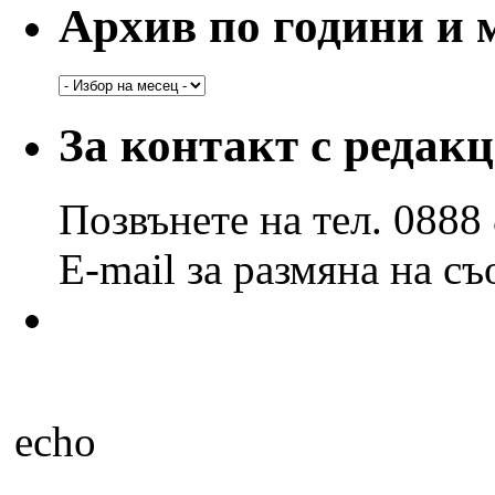
Архив по години и 
Архив
по
години
За контакт с редак
и
месеци
Позвънете на тел. 0888
E-mail за размяна на с
echo