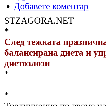
Добавете коментар
STZAGORA.NET
*
След тежката празнична
балансирана диета и уп
диетозлози
*
*
Традиционно по време на