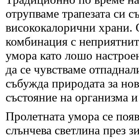
отрупваме трапезата си с
висококалорични храни. 
комбинация с неприятнит
умора като лошо настроен
да се чувстваме отпаднали
събужда природата за нов
състояние на организма и
Пролетната умора се появя
слънчева светлина през з