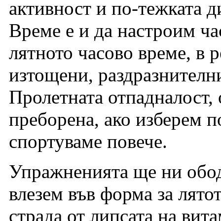
активност и по-тежката д
Време е и да настроим ч
лятното часово време, в р
изтощени, раздразнителн
Пролетната отпадналост, 
преборена, ако изберем п
спортуваме повече.
Упражненията ще ни обод
влезем във форма за лятот
страда от липсата на вит