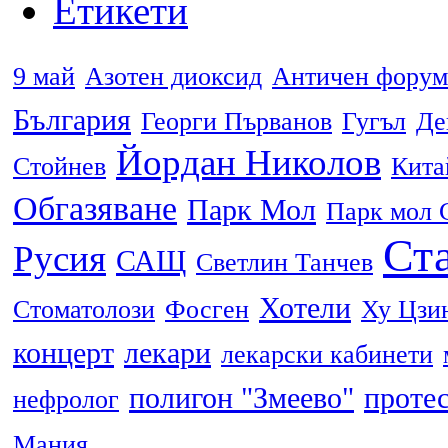
Етикети
9 май
Азотен диоксид
Античен форум
България
Георги Първанов
Гугъл
Де
Йордан Николов
Стойнев
Кита
Обгазяване
Парк Мол
Парк мол 
Ста
Русия
САЩ
Светлин Танчев
Хотели
Стоматолози
Фосген
Ху Цзи
концерт
лекари
лекарски кабинети
полигон "Змеево"
проте
нефролог
Мания