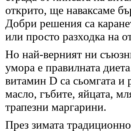
открито, ще наваксаме бъ
Добри решения са каранет
или просто разходка на о
Но най-верният ни съюзни
умора е правилната диета
витамин D са сьомгата и 
масло, гъбите, яйцата, мл
трапезни маргарини.
През зимата традиционно