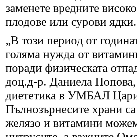
заменете вредните висок
плодове или сурови ядки.
„В този период от година
голяма нужда от витамин
поради физическата отпад
доц.д-р. Даниела Попова,
диететика в УМБАЛ Цар
Пълнозърнесите храни са
желязо и витамини можем
цитрусите, а важните Оме