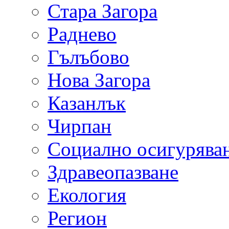
Стара Загора
Раднево
Гълъбово
Нова Загора
Казанлък
Чирпан
Социално осигурява
Здравеопазване
Екология
Регион