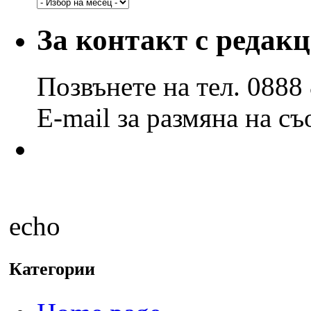
Архив
по
години
За контакт с редак
и
месеци
Позвънете на тел. 0888
E-mail за размяна на с
echo
Категории