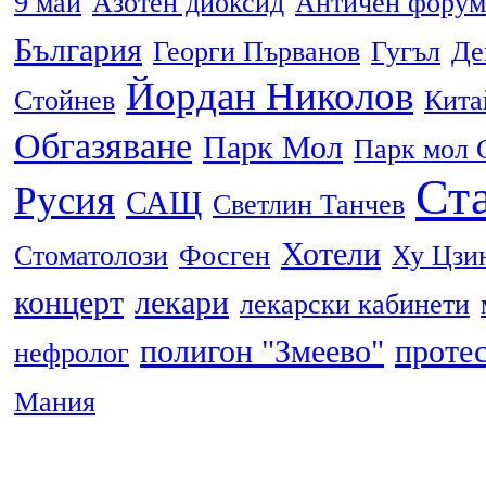
9 май
Азотен диоксид
Античен форум
България
Георги Първанов
Гугъл
Де
Йордан Николов
Стойнев
Кита
Обгазяване
Парк Мол
Парк мол 
Ста
Русия
САЩ
Светлин Танчев
Хотели
Стоматолози
Фосген
Ху Цзи
концерт
лекари
лекарски кабинети
полигон "Змеево"
проте
нефролог
Мания