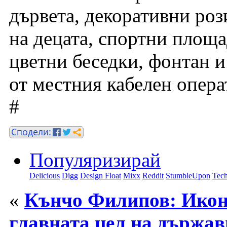
дървета, декоративни рози
на децата, спортни площа
цветни беседки, фонтан и
от местния кабелен опера
#
Популяризирай
Delicious
Digg
Design Float
Mixx
Reddit
StumbleUpon
Tech
«
Кънчо Филипов: Икон
главната цел на държав