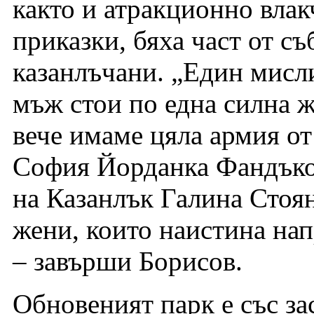
както и атракционно влак
приказки, бяха част от с
казанлъчани. „Един мислит
мъж стои по една силна ж
вече имаме цяла армия от
София Йорданка Фандъков
на Казанлък Галина Стоя
жени, които наистина нап
– завърши Борисов.
Обновеният парк е със за