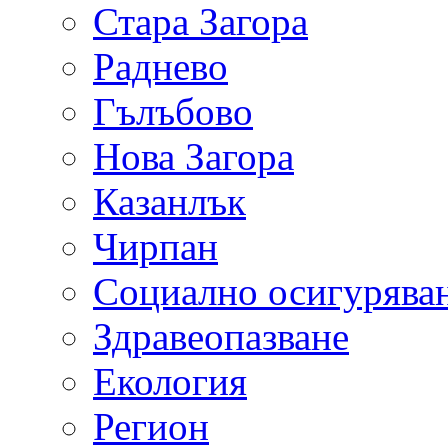
Стара Загора
Раднево
Гълъбово
Нова Загора
Казанлък
Чирпан
Социално осигурява
Здравеопазване
Екология
Регион