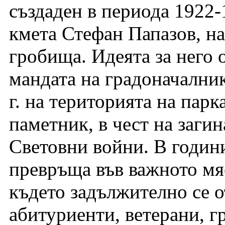
създаден в периода 1922-
кмета Стефан Папазов, на
гробища. Идеята за него о
мандата на градоначални
г. на територията на пар
паметник, в чест на заги
Световни войни. В години
превръща във важното мяс
където задължително се 
абитуриенти, ветерани, г