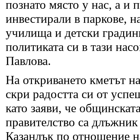
познато място у нас, а и 
инвестирали в паркове, н
училища и детски гради
политиката си в тази нас
Павлова.
На откриването кметът н
скри радостта си от успе
като заяви, че общинскат
правителство са длъжник
Казанлък по отношение н