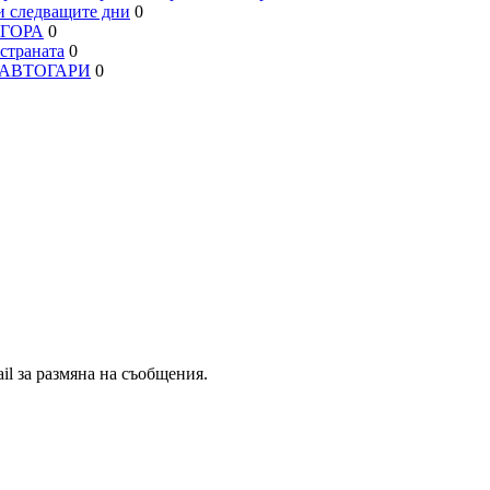
 следващите дни
0
АГОРА
0
траната
0
, АВТОГАРИ
0
il за размяна на съобщения.