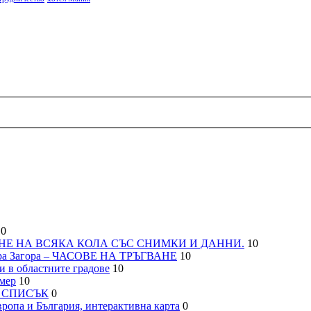
0
НЕ НА ВСЯКА КОЛА СЪС СНИМКИ И ДАННИ.
10
а Загора – ЧАСОВЕ НА ТРЪГВАНЕ
10
 в областните градове
10
мер
10
– СПИСЪК
0
па и България, интерактивна карта
0