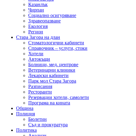
Казанлък
Чирпан
Социално осигуряване
Здравеопазване
Екология
Регион
Стара Загора на длан
Стоматологични кабинети
Справочник – услуги, стоки
Хотели
Автокъщи
Болници, мед. центрове
Ветеринарни клиники
Лекарски кабинети
Парк мол Стара Загора
Разписания
Ресторанти
Резервации хотели, самолети
Програма на кината
Община
Полиция
Бюлетин
Съд и прокуратура
Политика
Анализи