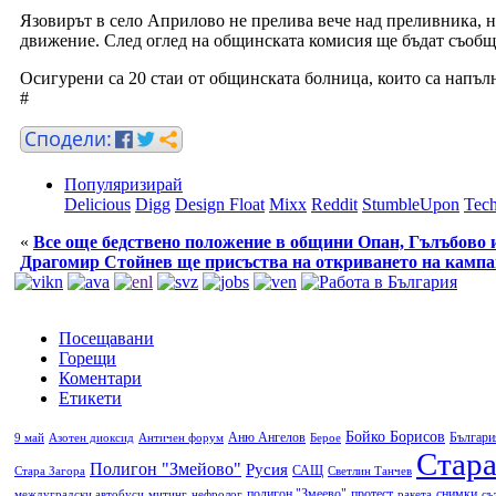
Язовирът в село Априлово не прелива вече над преливника, но
движение. След оглед на общинската комисия ще бъдат съобщ
Осигурени са 20 стаи от общинската болница, които са напълн
#
Популяризирай
Delicious
Digg
Design Float
Mixx
Reddit
StumbleUpon
Tech
«
Все още бедствено положение в общини Опан, Гълъбово и
Драгомир Стойнев ще присъства на откриването на камп
Посещавани
Горещи
Коментари
Етикети
Бойко Борисов
Аню Ангелов
Българи
9 май
Азотен диоксид
Античен форум
Берое
Стара
Полигон "Змейово"
Русия
САЩ
Стара Загора
Светлин Танчев
полигон "Змеево"
протест
снимки
междуградски автобуси
митинг
нефролог
ракета
съ