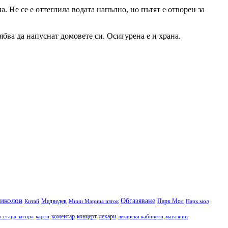
 Не се е оттеглила водата напълно, но пътят е отворен за
ябва да напуснат домовете си. Осигурена е и храна.
иколов
Обгазяване
Медведев
Парк Мол
Китай
Мини Марица изток
Парк мол
коментар
концерт
лекари
а стара загора
карти
лекарски кабинети
магазини