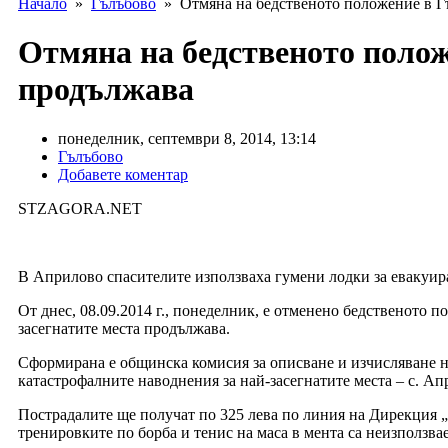
Начало
»
Гълъбово
» Отмяна на бедственото положение в Гъ
Отмяна на бедственото полож
продължава
понеделник, септември 8, 2014, 13:14
Гълъбово
Добавете коментар
STZAGORA.NET
В Априлово спасителите използваха гумени лодки за евакуир
От днес, 08.09.2014 г.,
понеделник, е отменено бедственото по
засегнатите места продължава.
Сформирана е общинска комисия за описване и изчисляване на
катастрофалните наводнения за най-засегнатите места – с. Ап
Пострадалите ще получат по 325 лева по линия на Дирекция „
тренировките по борба и тенис на маса в мента са неизползва