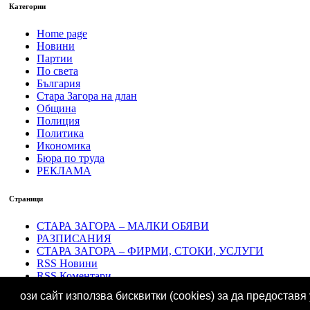
Категории
Home page
Новини
Партии
По света
България
Стара Загора на длан
Община
Полиция
Политика
Икономика
Бюра по труда
РЕКЛАМА
Страници
СТАРА ЗАГОРА – МАЛКИ ОБЯВИ
РАЗПИСАНИЯ
СТАРА ЗАГОРА – ФИРМИ, СТОКИ, УСЛУГИ
RSS Новини
RSS Коментари
ози сайт използва бисквитки (cookies) за да предоставя
Връщане в началото