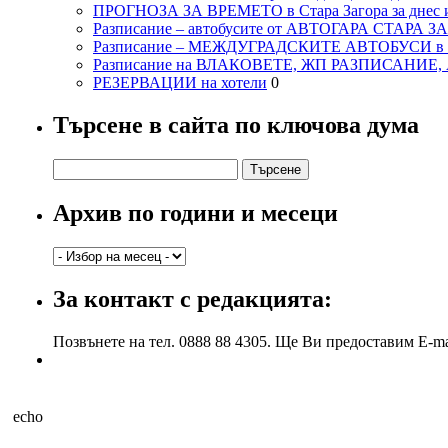
ПРОГНОЗА ЗА ВРЕМЕТО в Стара Загора за днес и
Разписание – автобусите от АВТОГАРА СТАРА З
Разписание – МЕЖДУГРАДСКИТЕ АВТОБУСИ в с
Разписание на ВЛАКОВЕТЕ, ЖП РАЗПИСАНИЕ
РЕЗЕРВАЦИИ на хотели
0
Търсене в сайта по ключова дума
Търсене
за:
Архив по години и месеци
Архив
по
години
За контакт с редакцията:
и
месеци
Позвънете на тел. 0888 88 4305. Ще Ви предоставим E-ma
echo