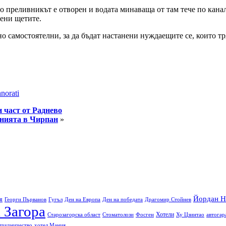
 преливникът е отворен и водата минаваща от там тече по канала.
ени щетите.
о самостоятелни, за да бъдат настанени нуждаещите се, които тр
norati
 част от Раднево
анията в Чирпан
»
Йордан Н
я
Георги Първанов
Гугъл
Ден на Европа
Ден на победата
Драгомир Стойнев
 Загора
Хотели
Старозагорска област
Стоматолози
Фосген
Ху Цзинтао
автогар
трудничество
хотел Мания