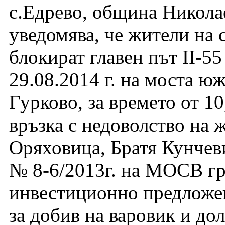
с.Едрево, община Николае
уведомява, че жители на 
блокират главен път ІІ-5
29.08.2014 г. на моста ю
Гурково, за времето от 10
връзка с недоволство на 
Оряховица, Братя Кунчев
№ 8-6/2013г. на МОСВ гр
инвестиционно предложен
за добив на варовик и д