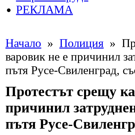
РЕКЛАМА
Начало
»
Полиция
» Про
варовик не е причинил з
пътя Русе-Свиленград, с
Протестът срещу ка
причинил затруднен
пътя Русе-Свиленг