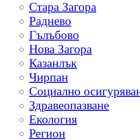
Стара Загора
Раднево
Гълъбово
Нова Загора
Казанлък
Чирпан
Социално осигурява
Здравеопазване
Екология
Регион