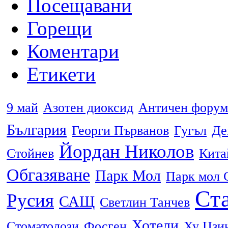
Посещавани
Горещи
Коментари
Етикети
9 май
Азотен диоксид
Античен форум
България
Георги Първанов
Гугъл
Де
Йордан Николов
Стойнев
Кита
Обгазяване
Парк Мол
Парк мол 
Ста
Русия
САЩ
Светлин Танчев
Хотели
Стоматолози
Фосген
Ху Цзи