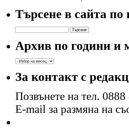
Търсене в сайта по
Търсене
за:
Архив по години и 
Архив
по
години
За контакт с редак
и
месеци
Позвънете на тел. 0888
E-mail за размяна на с