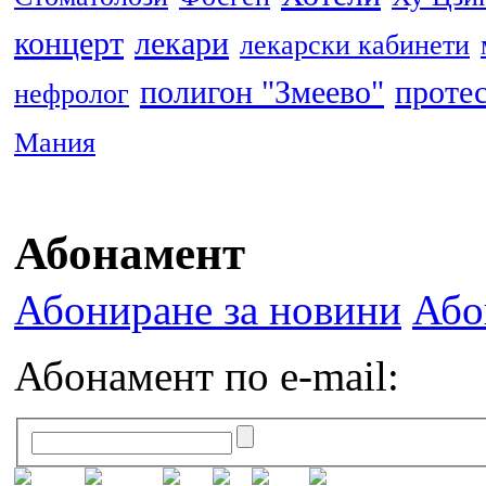
концерт
лекари
лекарски кабинети
полигон "Змеево"
проте
нефролог
Мания
Абонамент
Абониране за новини
Або
Абонамент по e-mail: