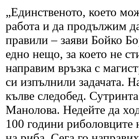
„Единственото, което мо
работа и да продължим да
правили – заяви Бойко Бо
едно нещо, за което не ст
направим връзка с магист
си изпълнили задачата. Н
кълве следобед. Сутринта
Манолова. Недейте да ход
100 години риболовците н
на риба. Сега го направих