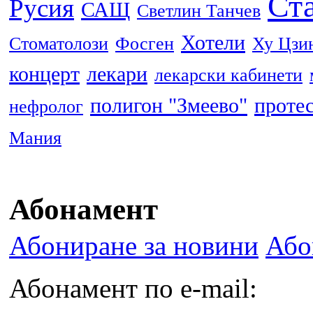
Ста
Русия
САЩ
Светлин Танчев
Хотели
Стоматолози
Фосген
Ху Цзи
концерт
лекари
лекарски кабинети
полигон "Змеево"
проте
нефролог
Мания
Абонамент
Абониране за новини
Або
Абонамент по e-mail: