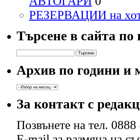
АВТОГАРИ
0
РЕЗЕРВАЦИИ на хо
Търсене в сайта по
Търсене
за:
Архив по години и 
Архив
по
години
За контакт с редак
и
месеци
Позвънете на тел. 0888
E-mail за размяна на с