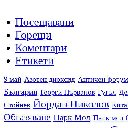
Посещавани
Горещи
Коментари
Етикети
9 май
Азотен диоксид
Античен форум
България
Георги Първанов
Гугъл
Де
Йордан Николов
Стойнев
Кита
Обгазяване
Парк Мол
Парк мол 