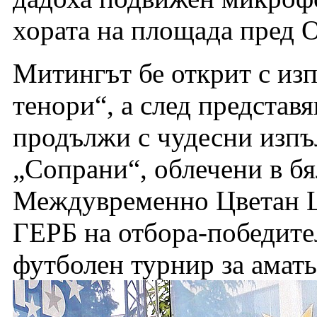
хората на площада пред 
Митингът бе открит с из
тенори“, а след представя
продължи с чудесни изпъ
„Сопрани“, облечени в бя
Междувременно Цветан Ц
ГЕРБ на отбора-победител
футболен турнир за амать