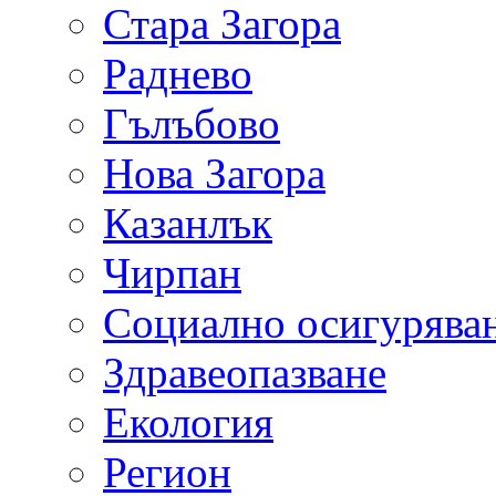
Стара Загора
Раднево
Гълъбово
Нова Загора
Казанлък
Чирпан
Социално осигурява
Здравеопазване
Екология
Регион