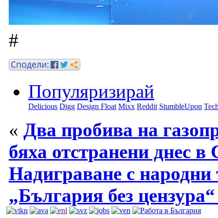
#
Популяризирай
Delicious
Digg
Design Float
Mixx
Reddit
StumbleUpon
Tech
«
Два пробива на газоп
бяха отстранени днес в 
Надиграване с народни
„България без цензура“