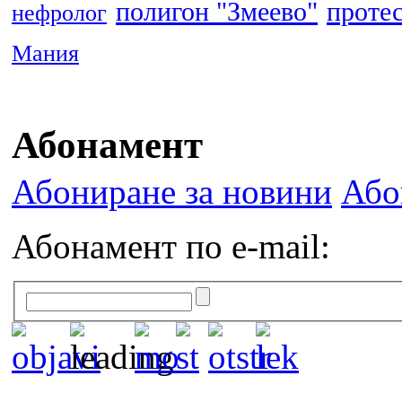
полигон "Змеево"
проте
нефролог
Мания
Абонамент
Абониране за новини
Або
Абонамент по e-mail: