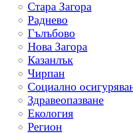
Стара Загора
Раднево
Гълъбово
Нова Загора
Казанлък
Чирпан
Социално осигурява
Здравеопазване
Екология
Регион