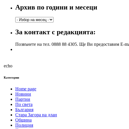
Архив по години и месеци
Архив
по
години
За контакт с редакцията:
и
месеци
Позвънете на тел. 0888 88 4305. Ще Ви предоставим E-ma
echo
Категории
Home page
Новини
Партии
По света
България
Стара Загора на длан
Община
Полиция