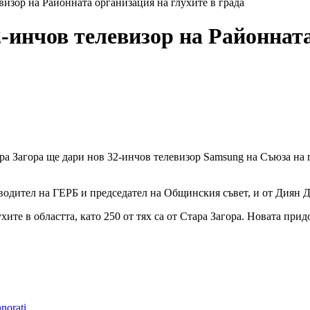
изор на Районната организация на глухите в града
-инчов телевизор на Районната
ра Загора ще дари нов 32-инчов телевизор Samsung на Съюза на 
водител на ГЕРБ и председател на Общинския съвет, и от Диян 
хите в областта, като 250 от тях са от Стара Загора. Новата пр
norati