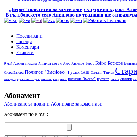
«
„Берое“ пристигна на зимен лагер в турския курорт Ала
В гълъбовското село Априлово по традиция ще отпразнув
Посещавани
Горещи
Коментари
Етикети
Бойко Борисов
Аню Ангелов
Българи
9 май
Азотен диоксид
Античен форум
Берое
Стара
Полигон "Змейово"
Русия
САЩ
Стара Загора
Светлин Танчев
полигон "Змеево"
протест
снимки
междуградски автобуси
митинг
нефролог
ракета
съ
Абонамент
Абониране за новини
Абониране за коментари
Абонамент по e-mail: