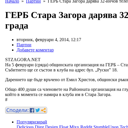
Начало
»
Партии
» ГЕРБ Стара Загора дарява 32-инчов телев
ГЕРБ Стара Загора дарява 32
града
вторник, февруари 4, 2014, 12:17
Партии
Добавете коментар
STZAGORA.NET
На 5 февруари (сряда) общинската организация на ГЕРБ – Ста
Събитието ще се състои в клуба на адрес бул. „Руски” 18.
Дарението ще бъде връчено от Емил Христов, общински ръко
Общо 400 души са членовете на Районната организация на глу
който в момента се намира в клуба им в Стара Загора.
#
Популяризирай
Delicious
Digg
Design Float
Mixx
Reddit
StumbleUpon
Tech