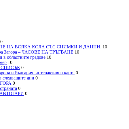
0
НЕ НА ВСЯКА КОЛА СЪС СНИМКИ И ДАННИ.
10
а Загора – ЧАСОВЕ НА ТРЪГВАНЕ
10
 в областните градове
10
мер
10
– СПИСЪК
0
па и България, интерактивна карта
0
 следващите дни
0
АГОРА
0
траната
0
, АВТОГАРИ
0