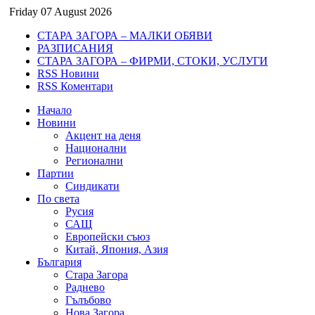
Friday 07 August 2026
СТАРА ЗАГОРА – МАЛКИ ОБЯВИ
РАЗПИСАНИЯ
СТАРА ЗАГОРА – ФИРМИ, СТОКИ, УСЛУГИ
RSS Новини
RSS Коментари
Начало
Новини
Акцент на деня
Национални
Регионални
Партии
Синдикати
По света
Русия
САЩ
Европейски съюз
Китай, Япония, Азия
България
Стара Загора
Раднево
Гълъбово
Нова Загора