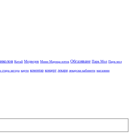
иколов
Обгазяване
Медведев
Парк Мол
Китай
Мини Марица изток
Парк мол
коментар
концерт
лекари
а стара загора
карти
лекарски кабинети
магазини