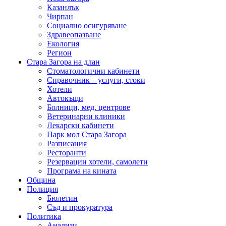
Казанлък
Чирпан
Социално осигуряване
Здравеопазване
Екология
Регион
Стара Загора на длан
Стоматологични кабинети
Справочник – услуги, стоки
Хотели
Автокъщи
Болници, мед. центрове
Ветеринарни клиники
Лекарски кабинети
Парк мол Стара Загора
Разписания
Ресторанти
Резервации хотели, самолети
Програма на кината
Община
Полиция
Бюлетин
Съд и прокуратура
Политика
Анализи