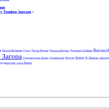
ния
ат Трифон Зарезан
»
Йордан Н
я
Георги Първанов
Гугъл
Ден на Европа
Ден на победата
Драгомир Стойнев
 Загора
Хотели
Старозагорска област
Стоматолози
Фосген
Ху Цзинтао
автогар
трудничество
хотел Мания