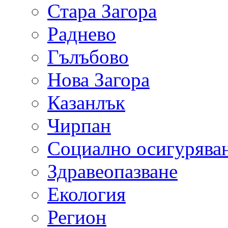
Стара Загора
Раднево
Гълъбово
Нова Загора
Казанлък
Чирпан
Социално осигурява
Здравеопазване
Екология
Регион