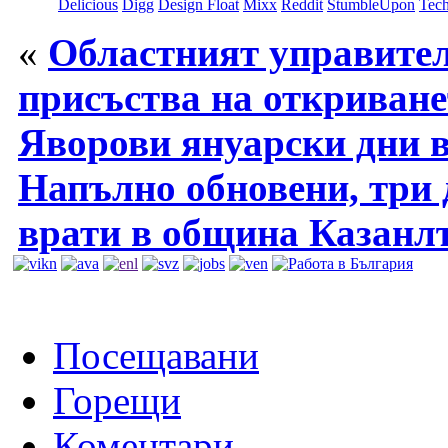
Delicious
Digg
Design Float
Mixx
Reddit
StumbleUpon
Tech
«
Областният управите
присъства на откриване
Яворови януарски дни 
Напълно обновени, три 
врати в община Казанл
Посещавани
Горещи
Коментари