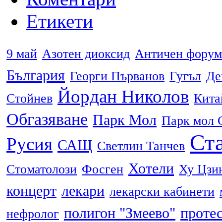
Етикети
9 май
Азотен диоксид
Античен форум
България
Георги Първанов
Гугъл
Де
Йордан Николов
Стойнев
Кита
Обгазяване
Парк Мол
Парк мол 
Ста
Русия
САЩ
Светлин Танчев
Хотели
Стоматолози
Фосген
Ху Цзи
концерт
лекари
лекарски кабинети
полигон "Змеево"
проте
нефролог