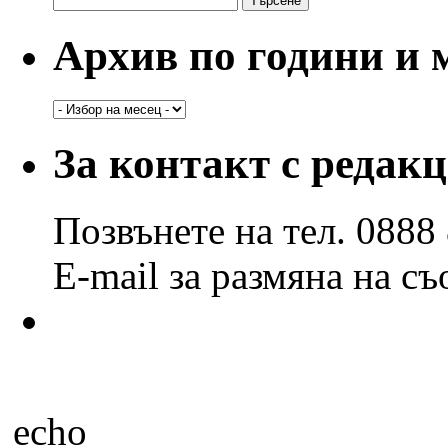
за:
Архив по години и 
Архив
по
години
За контакт с редак
и
месеци
Позвънете на тел. 0888
E-mail за размяна на с
echo