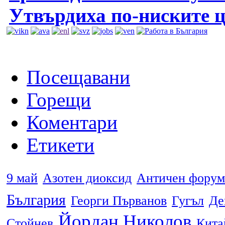
Утвърдиха по-ниските ц
Посещавани
Горещи
Коментари
Етикети
9 май
Азотен диоксид
Античен форум
България
Георги Първанов
Гугъл
Де
Йордан Николов
Стойнев
Кита