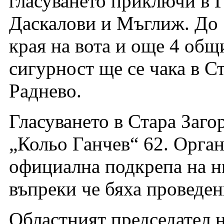
гласуването приключи в 
Даскалови и Мъглиж. До 1
края на вота и още 4 общ
сигурност ще се чака в С
Раднево.
Гласуването в Стара Загор
„Кольо Ганчев“ 62. Орган
официална подкрепа на ни
въпреки че бяха проведен
Областният председател 