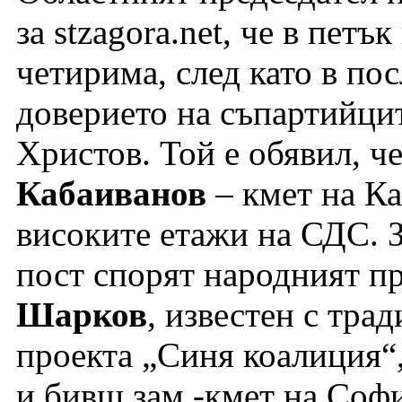
за stzagora.net, че в петъ
четирима, след като в по
доверието на съпартийцит
Христов. Той е обявил, че
Кабаиванов
– кмет на Ка
високите етажи на СДС. З
пост спорят народният п
Шарков
, известен с тра
проекта „Синя коалиция“
и бивш зам.-кмет на Соф