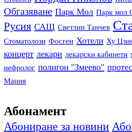
Обгазяване
Парк Мол
Парк мол 
Ста
Русия
САЩ
Светлин Танчев
Хотели
Стоматолози
Фосген
Ху Цзи
концерт
лекари
лекарски кабинети
полигон "Змеево"
проте
нефролог
Мания
Абонамент
Абониране за новини
Або