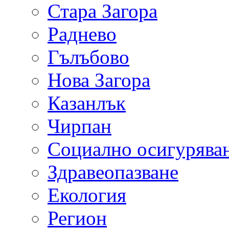
Стара Загора
Раднево
Гълъбово
Нова Загора
Казанлък
Чирпан
Социално осигурява
Здравеопазване
Екология
Регион