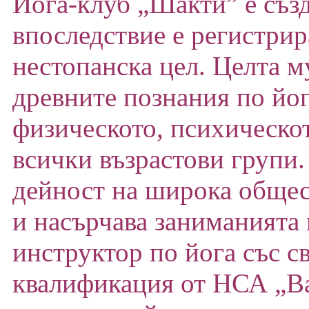
Йога-клуб „Шакти” е създ
впоследствие е регистрир
нестопанска цел. Целта м
древните познания по йог
физическото, психическот
всички възрастови групи.
дейност на широка общес
и насърчава заниманията 
инструктор по йога със с
квалификация от НСА „В