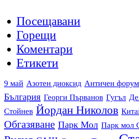
Посещавани
Горещи
Коментари
Етикети
9 май
Азотен диоксид
Античен форум
България
Георги Първанов
Гугъл
Де
Йордан Николов
Стойнев
Кита
Обгазяване
Парк Мол
Парк мол 
Ста