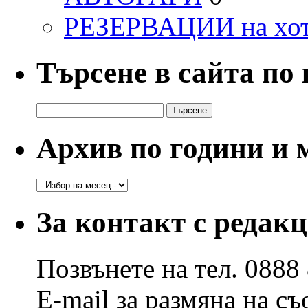
РЕЗЕРВАЦИИ на хо
Търсене в сайта по
Търсене
за:
Архив по години и 
Архив
по
години
За контакт с редак
и
месеци
Позвънете на тел. 0888
E-mail за размяна на с