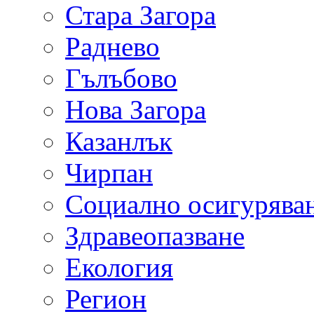
Стара Загора
Раднево
Гълъбово
Нова Загора
Казанлък
Чирпан
Социално осигурява
Здравеопазване
Екология
Регион