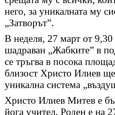
него, за уникалната му си
„Затворът”.
В неделя, 27 март от 9,30
шадраван „Жабките” в по
се тръгва в посока площа
близост Христо Илиев ще
уникална система „възду
Христо Илиев Митев е бъ
йога учител. Роден е на 2