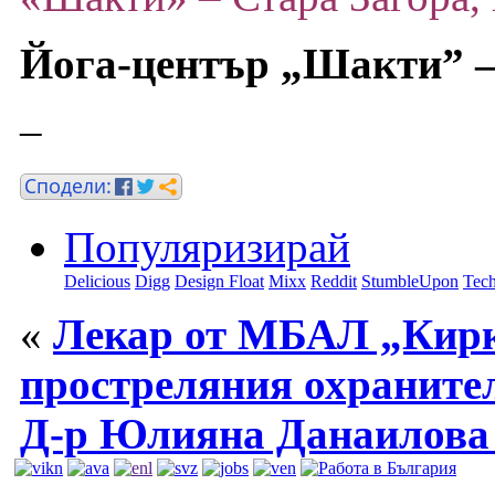
Йога-център „Шакти” –
–
Популяризирай
Delicious
Digg
Design Float
Mixx
Reddit
StumbleUpon
Tech
«
Лекар от МБАЛ „Кирк
простреляния охраните
Д-р Юлияна Данаилова 