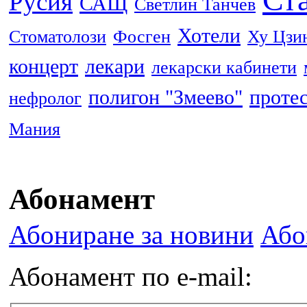
Русия
САЩ
Светлин Танчев
Хотели
Стоматолози
Фосген
Ху Цзи
концерт
лекари
лекарски кабинети
полигон "Змеево"
проте
нефролог
Мания
Абонамент
Абониране за новини
Або
Абонамент по e-mail: