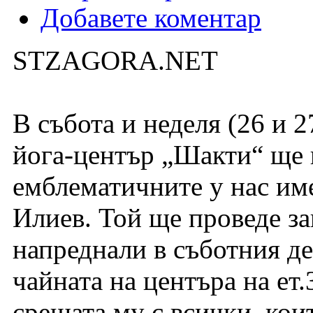
Добавете коментар
STZAGORA.NET
В събота и неделя (26 и 2
йога-център „Шакти“ ще г
емблематичните у нас име
Илиев. Той ще проведе з
напреднали в съботния ден
чайната на центъра на ет.
срещата му с всички, коит