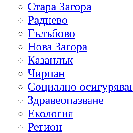
Стара Загора
Раднево
Гълъбово
Нова Загора
Казанлък
Чирпан
Социално осигурява
Здравеопазване
Екология
Регион