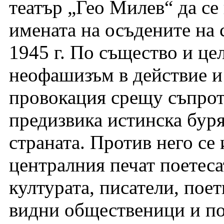
театър „Гео Милев“ да се
имената на осъдените на 
1945 г. По същество и це
неофашизъм в действие и
провокация срещу съпрот
предизвика истинска буря
страната. Против него се 
централния печат поетеса
културата, писатели, пое
видни общественици и п