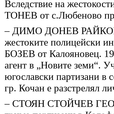
Вследствие на жестокост
ТОНЕВ от с.Любеново пра
– ДИМО ДОНЕВ РАЙКОВ-
жестоките полицейски и
БОЗЕВ от Калояновец. 19
агент в „Новите земи“. Уч
югославски партизани в с
гр. Кочан е разстрелял ли
– СТОЯН СТОЙЧЕВ ГЕОР