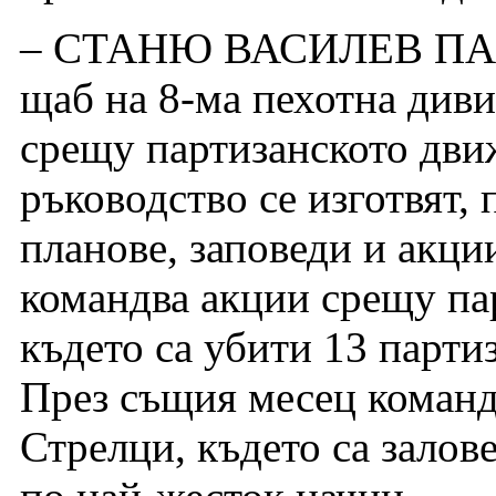
– СТАНЮ ВАСИЛЕВ ПАНЧ
щаб на 8-ма пехотна диви
срещу партизанското дви
ръководство се изготвят,
планове, заповеди и акци
командва акции срещу пар
където са убити 13 парти
През същия месец командв
Стрелци, където са зало