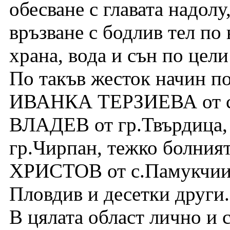
обесване с главата надолу,
връзване с бодлив тел по 
храна, вода и сън по цел
По такъв жесток начин по
ИВАНКА ТЕРЗИЕВА от с
ВЛАДЕВ от гр.Твърдиц
гр.Чирпан, тежко болния
ХРИСТОВ от с.Памукчи
Пловдив и десетки други.
В цялата област лично и 