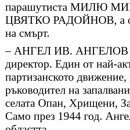
парашутиста МИЛЮ МИНЧ
ЦВЯТКО РАДОЙНОВ, а осе
на смърт.
– АНГЕЛ ИВ. АНГЕЛОВ –
директор. Един от най-а
партизанското движение,
ръководител на запалвани
селата Опан, Хрищени, З
Само през 1944 год. Анге
областта.