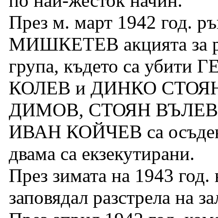
по най-жесток начин.
През м. март 1942 год. р
МИШКЕТЕВ акцията за ра
група, където са убит
КОЛЕВ и ДИНКО СТОЯН
ДИМОВ, СТОЯН ВЪЛЕВ
ИВАН КОЙЧЕВ са осъдени
двама са екзекутирани.
През зимата на 1943 год. 
заповядал разстрела на з