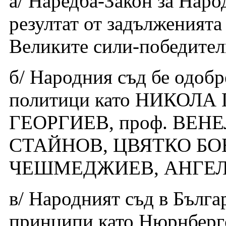
а/ Наредба-Закон за Наро
резултат от задълженията
Великите сили-победител
б/ Народния съд бе одобр
политици като НИКОЛ
ГЕОРГИЕВ, проф. ВЕНЕ
СТАЙНОВ, ЦВЯТКО БО
ЧЕШМЕДЖИЕВ, АНГЕЛ 
в/ Народният съд в Бълга
принципи като Нюрнбергс