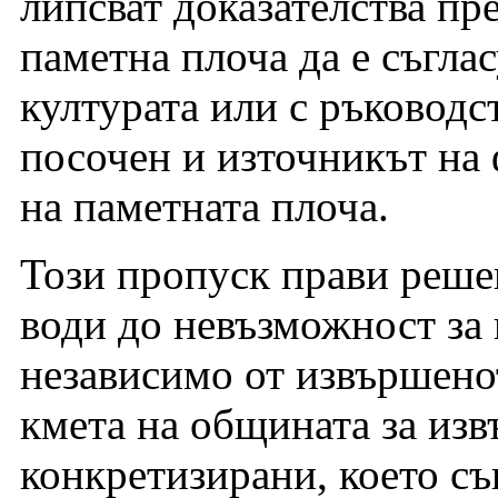
липсват доказателства пр
паметна плоча да е съгла
културата или с ръководс
посочен и източникът на
на паметната плоча.
Този пропуск прави реше
води до невъзможност за 
независимо от извършено
кмета на общината за изв
конкретизирани, което с