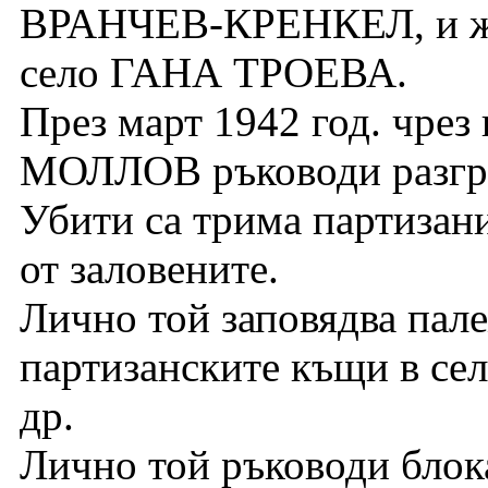
ВРАНЧЕВ-КРЕНКЕЛ, и жи
село ГАНА ТРОЕВА.
През март 1942 год. чрез
МОЛЛОВ ръководи разгро
Убити са трима партизан
от заловените.
Лично той заповядва пале
партизанските къщи в се
др.
Лично той ръководи блока