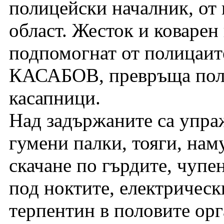
полицейски началник, от 
област. Жесток и коварен
подпомогнат от полиц
КАСАБОВ, превръща поли
касапници.
Над задържаните са упра
гумени палки, тояги, нам
скачане по гърдите, чупен
под ноктите, електрическ
терпентин в половите орг