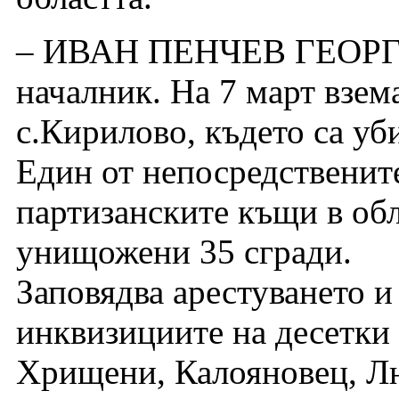
– ИВАН ПЕНЧЕВ ГЕОРГИ
началник. На 7 март взем
с.Кирилово, където са уб
Един от непосредственит
партизанските къщи в обл
унищожени 35 сгради.
Заповядва арестуването и
инквизициите на десетки 
Хрищени, Калояновец, Лю