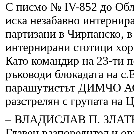
С писмо № IV-852 до Обл
иска незабавно интернира
партизани в Чирпанско, в 
интернирани стотици хор
Като командир на 23-ти п
ръководи блокадата на с.
парашутистът ДИМЧО А
разстрелян с групата 
– ВЛАДИСЛАВ П. ЗЛАТЕВ
Главен разпоредител и ор