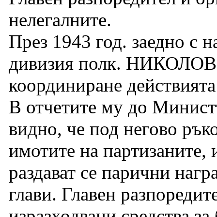
нелегалните.
През 1943 год. заедно с 
дивизия полк. НИКОЛОВ 
координиране действията
В отчетите му до Минист
видно, че под негово рък
имотите на партизаните, 
раздават се парични нагр
глави. Главен разпоредит
изразходвани средства за