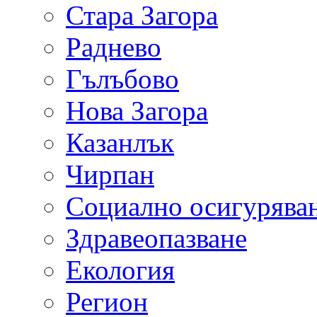
Стара Загора
Раднево
Гълъбово
Нова Загора
Казанлък
Чирпан
Социално осигурява
Здравеопазване
Екология
Регион