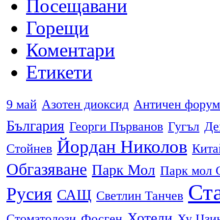
Посещавани
Горещи
Коментари
Етикети
9 май
Азотен диоксид
Античен форум
България
Георги Първанов
Гугъл
Де
Йордан Николов
Стойнев
Кита
Обгазяване
Парк Мол
Парк мол 
Ста
Русия
САЩ
Светлин Танчев
Хотели
Стоматолози
Фосген
Ху Цзи