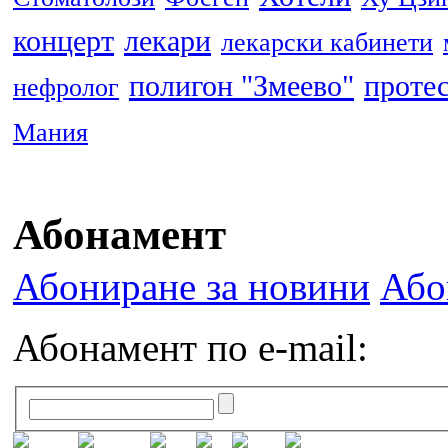
концерт
лекари
лекарски кабинети
полигон "Змеево"
проте
нефролог
Мания
Абонамент
Абониране за новини
Або
Абонамент по e-mail: