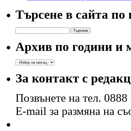
Търсене в сайта по
Търсене
за:
Архив по години и 
Архив
по
години
За контакт с редак
и
месеци
Позвънете на тел. 0888
E-mail за размяна на с