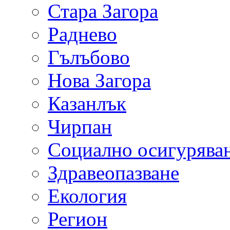
Стара Загора
Раднево
Гълъбово
Нова Загора
Казанлък
Чирпан
Социално осигурява
Здравеопазване
Екология
Регион