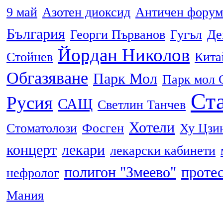
9 май
Азотен диоксид
Античен форум
България
Георги Първанов
Гугъл
Де
Йордан Николов
Стойнев
Кита
Обгазяване
Парк Мол
Парк мол 
Ста
Русия
САЩ
Светлин Танчев
Хотели
Стоматолози
Фосген
Ху Цзи
концерт
лекари
лекарски кабинети
полигон "Змеево"
проте
нефролог
Мания