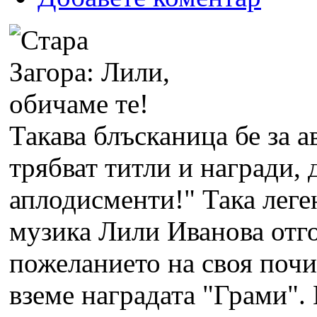
Такава блъсканица бе за а
трябват титли и награди,
аплодисменти!" Така леге
музика Лили Иванова отго
пожеланието на своя почи
вземе наградата "Грами".