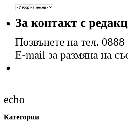
Архив
по
години
За контакт с редак
и
месеци
Позвънете на тел. 0888
E-mail за размяна на с
echo
Категории