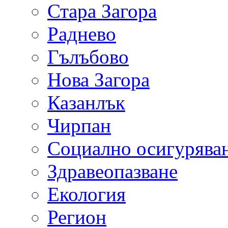
Стара Загора
Раднево
Гълъбово
Нова Загора
Казанлък
Чирпан
Социално осигурява
Здравеопазване
Екология
Регион