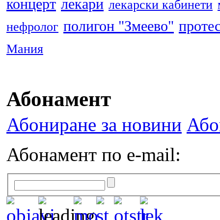
концерт
лекари
лекарски кабинети
полигон "Змеево"
проте
нефролог
Мания
Абонамент
Абониране за новини
Або
Абонамент по e-mail: