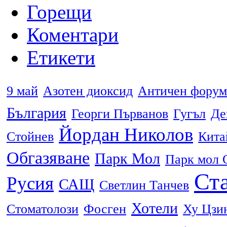
Горещи
Коментари
Етикети
9 май
Азотен диоксид
Античен форум
България
Георги Първанов
Гугъл
Де
Йордан Николов
Стойнев
Кита
Обгазяване
Парк Мол
Парк мол 
Ста
Русия
САЩ
Светлин Танчев
Хотели
Стоматолози
Фосген
Ху Цзи