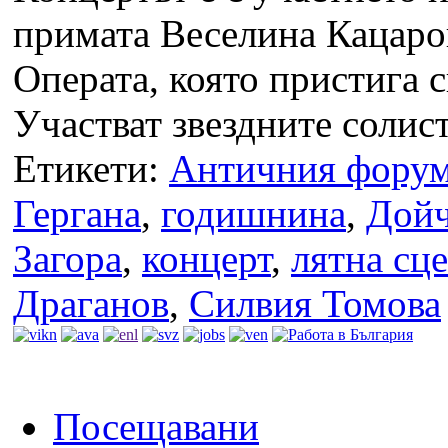
примата Веселина Кацаров
Операта, която пристига 
Участват звездните солист
Етикети:
Античния фору
Гергана
,
годишнина
,
Дойч
Загора
,
концерт
,
лятна сц
Драганов
,
Силвия Томова
Посещавани