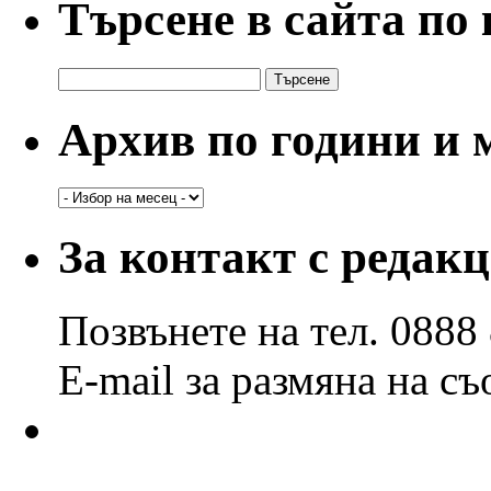
Търсене в сайта по
Търсене
за:
Архив по години и 
Архив
по
години
За контакт с редак
и
месеци
Позвънете на тел. 0888
E-mail за размяна на с