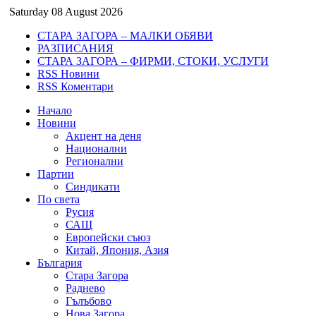
Saturday 08 August 2026
СТАРА ЗАГОРА – МАЛКИ ОБЯВИ
РАЗПИСАНИЯ
СТАРА ЗАГОРА – ФИРМИ, СТОКИ, УСЛУГИ
RSS Новини
RSS Коментари
Начало
Новини
Акцент на деня
Национални
Регионални
Партии
Синдикати
По света
Русия
САЩ
Европейски съюз
Китай, Япония, Азия
България
Стара Загора
Раднево
Гълъбово
Нова Загора