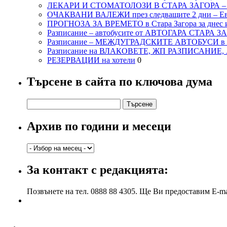
ЛЕКАРИ И СТОМАТОЛОЗИ В СТАРА ЗАГОРА 
ОЧАКВАНИ ВАЛЕЖИ през следващите 2 дни – Евро
ПРОГНОЗА ЗА ВРЕМЕТО в Стара Загора за днес и
Разписание – автобусите от АВТОГАРА СТАРА З
Разписание – МЕЖДУГРАДСКИТЕ АВТОБУСИ в с
Разписание на ВЛАКОВЕТЕ, ЖП РАЗПИСАНИЕ
РЕЗЕРВАЦИИ на хотели
0
Търсене в сайта по ключова дума
Търсене
за:
Архив по години и месеци
Архив
по
години
За контакт с редакцията:
и
месеци
Позвънете на тел. 0888 88 4305. Ще Ви предоставим E-ma