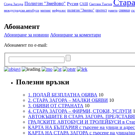
Стара
Полигон "Змейово"
Русия
САЩ
Стара Загора
Светлин Танчев
полигон "Змеево"
протест
снимки
междуградски автобуси
митинг
нефролог
ракета
съ
Абонамент
Абониране за новини
Абониране за коментари
Абонамент по e-mail:
Полезни връзки
1. ПОДАЙ БЕЗПЛАТНА ОБЯВА
10
2. СТАРА ЗАГОРА – МАЛКИ ОБЯВИ
10
3. ОБЯВИ ОТ СТРАНАТА
10
4. СТАРА ЗАГОРА – ФИРМИ, СТОКИ, УСЛУГИ
1
АВТОКЪЩИТЕ В СТАРА ЗАГОРА. ПРЕДСТАВЯ
ГРАДСКИТЕ АВТОБУСИ И ТРОЛЕЙБУСИ в Стар
КАРТА НА БЪЛГАРИЯ с търсене на улици и адреси
КАРТА НА СТАРА ЗАГОРА с търсене на улица/но