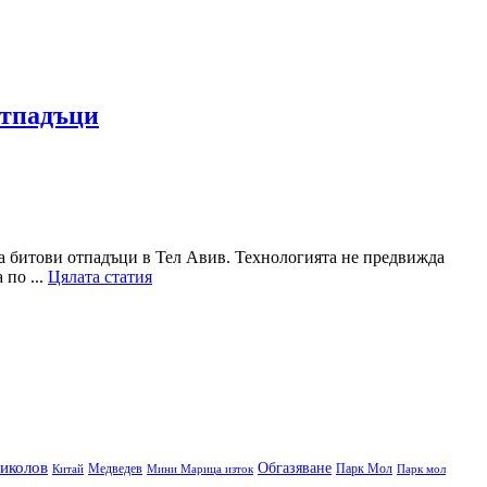
отпадъци
за битови отпадъци в Тел Авив. Технологията не предвижда
 по ...
Цялата статия
иколов
Обгазяване
Медведев
Парк Мол
Китай
Мини Марица изток
Парк мол