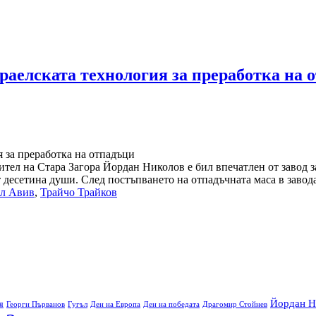
елската технология за преработка на 
ител на Стара Загора Йордан Николов е бил впечатлен от завод 
десетина души. След постъпването на отпадъчната маса в завода
ел Авив
,
Трайчо Трайков
Йордан Н
я
Георги Първанов
Гугъл
Ден на Европа
Ден на победата
Драгомир Стойнев