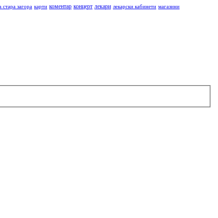
коментар
концерт
лекари
а стара загора
карти
лекарски кабинети
магазини