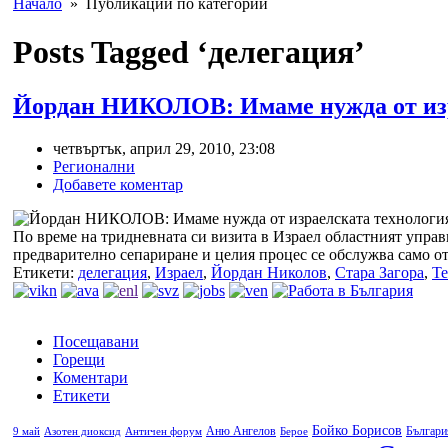
Начало
» Публикации по категории
Posts Tagged ‘делегация’
Йордан НИКОЛОВ: Имаме нужда от изра
четвъртък, април 29, 2010, 23:08
Регионални
Добавете коментар
По време на тридневната си визита в Израел областният управ
предварително сепариране и целия процес се обслужва само от 
Етикети:
делегация
,
Израел
,
Йордан Николов
,
Стара Загора
,
Т
Посещавани
Горещи
Коментари
Етикети
Бойко Борисов
Аню Ангелов
Българи
9 май
Азотен диоксид
Античен форум
Берое