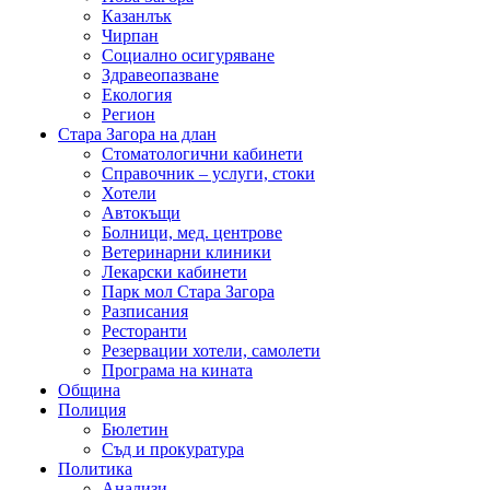
Казанлък
Чирпан
Социално осигуряване
Здравеопазване
Екология
Регион
Стара Загора на длан
Стоматологични кабинети
Справочник – услуги, стоки
Хотели
Автокъщи
Болници, мед. центрове
Ветеринарни клиники
Лекарски кабинети
Парк мол Стара Загора
Разписания
Ресторанти
Резервации хотели, самолети
Програма на кината
Община
Полиция
Бюлетин
Съд и прокуратура
Политика
Анализи