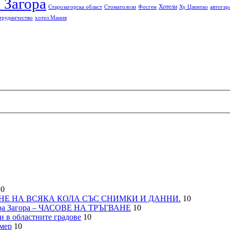
 Загора
Хотели
Старозагорска област
Стоматолози
Фосген
Ху Цзинтао
автогар
трудничество
хотел Мания
0
НЕ НА ВСЯКА КОЛА СЪС СНИМКИ И ДАННИ.
10
а Загора – ЧАСОВЕ НА ТРЪГВАНЕ
10
 в областните градове
10
мер
10