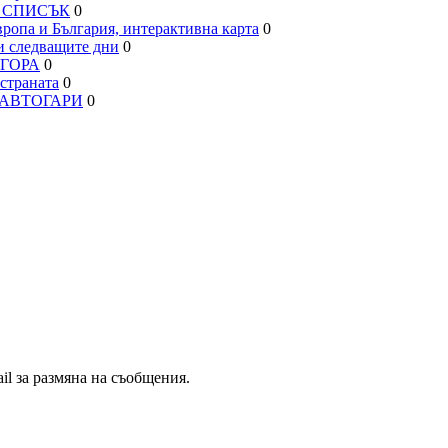
– СПИСЪК
0
па и България, интерактивна карта
0
 следващите дни
0
АГОРА
0
траната
0
, АВТОГАРИ
0
il за размяна на съобщения.