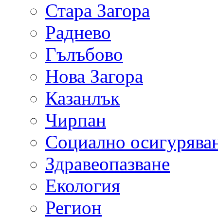
Стара Загора
Раднево
Гълъбово
Нова Загора
Казанлък
Чирпан
Социално осигурява
Здравеопазване
Екология
Регион