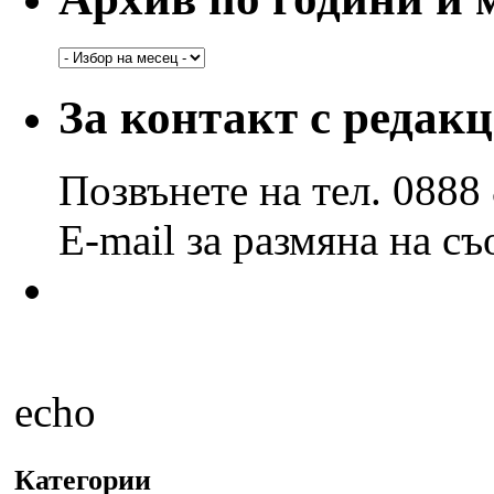
Архив
по
години
За контакт с редак
и
месеци
Позвънете на тел. 0888
E-mail за размяна на с
echo
Категории