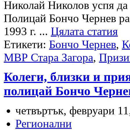
Николай Николов успя да 
Полицай Бончо Чернев ра
1993 г. ...
Цялата статия
Етикети:
Бончо Чернев
,
К
МВР Стара Загора
,
Призи
Колеги, близки и прия
полицай Бончо Черне
четвъртък, февруари 11,
Регионални