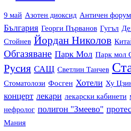
9 май
Азотен диоксид
Античен форум
България
Георги Първанов
Гугъл
Де
Йордан Николов
Стойнев
Кита
Обгазяване
Парк Мол
Парк мол 
Ста
Русия
САЩ
Светлин Танчев
Хотели
Стоматолози
Фосген
Ху Цзи
концерт
лекари
лекарски кабинети
полигон "Змеево"
проте
нефролог
Мания