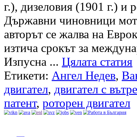
г.), дизеловия (1901 г.) и
Държавни чиновници мота
авторът се жалва на Евро
изтича срокът за междуна
Изпусна ...
Цялата статия
Етикети:
Ангел Недев
,
Ва
двигател
,
двигател с вътр
патент
,
роторен двигател