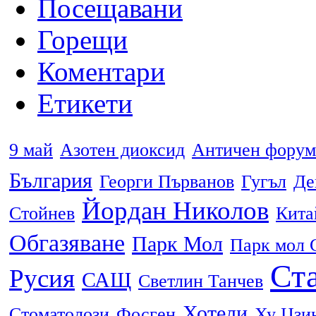
Посещавани
Горещи
Коментари
Етикети
9 май
Азотен диоксид
Античен форум
България
Георги Първанов
Гугъл
Де
Йордан Николов
Стойнев
Кита
Обгазяване
Парк Мол
Парк мол 
Ста
Русия
САЩ
Светлин Танчев
Хотели
Стоматолози
Фосген
Ху Цзи