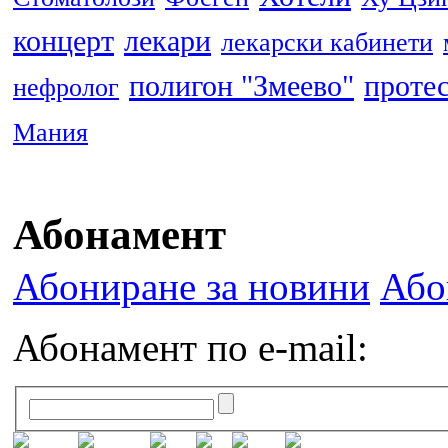
концерт
лекари
лекарски кабинети
полигон "Змеево"
проте
нефролог
Мания
Абонамент
Абониране за новини
Або
Абонамент по e-mail: