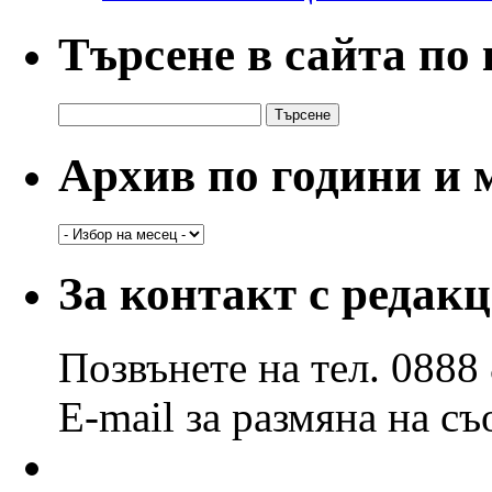
Търсене в сайта по
Търсене
за:
Архив по години и 
Архив
по
години
За контакт с редак
и
месеци
Позвънете на тел. 0888
E-mail за размяна на с