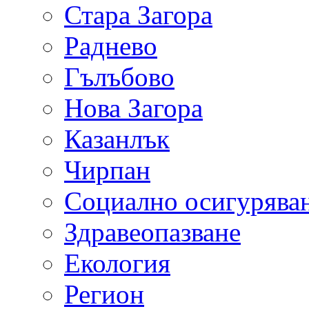
Стара Загора
Раднево
Гълъбово
Нова Загора
Казанлък
Чирпан
Социално осигурява
Здравеопазване
Екология
Регион