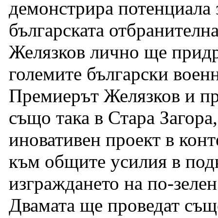
демонстрира потенциала 
българската отбранителн
Желязков лично ще придр
големите български воен
Премиерът Желязков и пр
също така в Стара Загора,
иновативен проект в конт
към общите усилия в под
изграждането на по-зелен
Двамата ще проведат същ