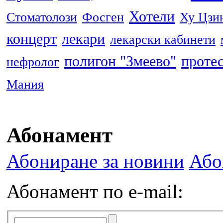
Хотели
Стоматолози
Фосген
Ху Цзи
концерт
лекари
лекарски кабинети
полигон "Змеево"
проте
нефролог
Мания
Абонамент
Абониране за новини
Або
Абонамент по e-mail: