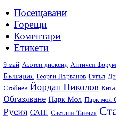
Посещавани
Горещи
Коментари
Етикети
9 май
Азотен диоксид
Античен форум
България
Георги Първанов
Гугъл
Де
Йордан Николов
Стойнев
Кита
Обгазяване
Парк Мол
Парк мол 
Ста
Русия
САЩ
Светлин Танчев