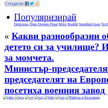
Популяризирай
Delicious
Digg
Design Float
Mixx
Reddit
StumbleUpon
Tech
«
Какви разнообразни об
детето си за училище? 
за момчета.
Министър-председателя
председателят на Евро
посетиха военния завод