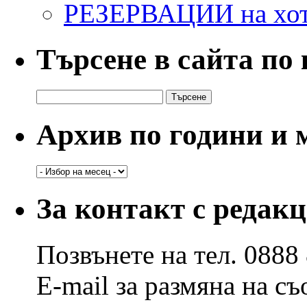
РЕЗЕРВАЦИИ на хо
Търсене в сайта по
Търсене
за:
Архив по години и 
Архив
по
години
За контакт с редак
и
месеци
Позвънете на тел. 0888
E-mail за размяна на с