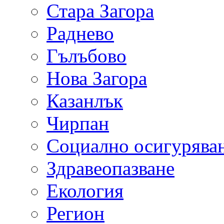
Стара Загора
Раднево
Гълъбово
Нова Загора
Казанлък
Чирпан
Социално осигурява
Здравеопазване
Екология
Регион