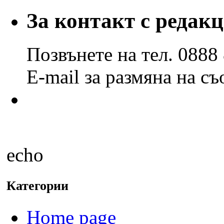
по
години
За контакт с редак
и
месеци
Позвънете на тел. 0888
E-mail за размяна на с
echo
Категории
Home page