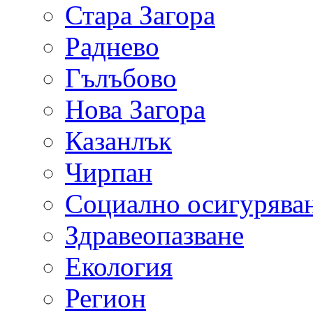
Стара Загора
Раднево
Гълъбово
Нова Загора
Казанлък
Чирпан
Социално осигурява
Здравеопазване
Екология
Регион