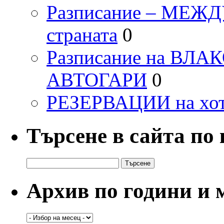
Разписание – МЕ
страната
0
Разписание на ВЛ
АВТОГАРИ
0
РЕЗЕРВАЦИИ на хо
Търсене в сайта по
Търсене
за:
Архив по години и 
Архив