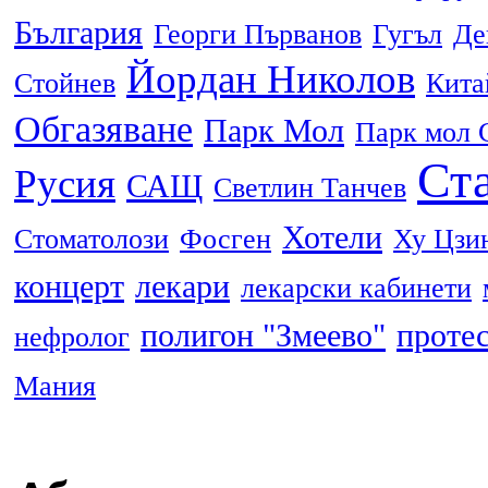
България
Георги Първанов
Гугъл
Де
Йордан Николов
Стойнев
Кита
Обгазяване
Парк Мол
Парк мол 
Ста
Русия
САЩ
Светлин Танчев
Хотели
Стоматолози
Фосген
Ху Цзи
концерт
лекари
лекарски кабинети
полигон "Змеево"
проте
нефролог
Мания