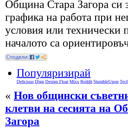
Община Стара Загора си з
графика на работа при н
условия или технически 
началото са ориентировъ
Популяризирай
Delicious
Digg
Design Float
Mixx
Reddit
StumbleUpon
Tech
«
Нов общински съветн
клетви на сесията на О
Загора