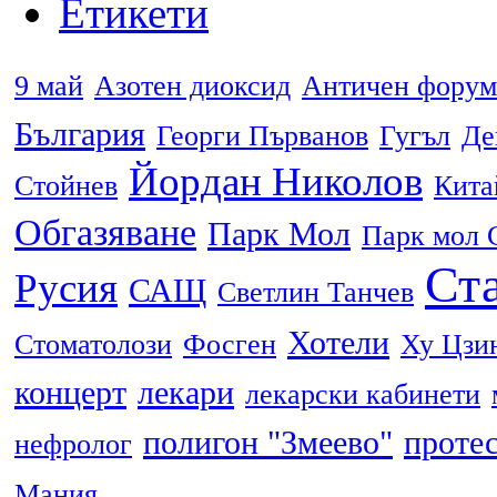
Етикети
9 май
Азотен диоксид
Античен форум
България
Георги Първанов
Гугъл
Де
Йордан Николов
Стойнев
Кита
Обгазяване
Парк Мол
Парк мол 
Ста
Русия
САЩ
Светлин Танчев
Хотели
Стоматолози
Фосген
Ху Цзи
концерт
лекари
лекарски кабинети
полигон "Змеево"
проте
нефролог
Мания