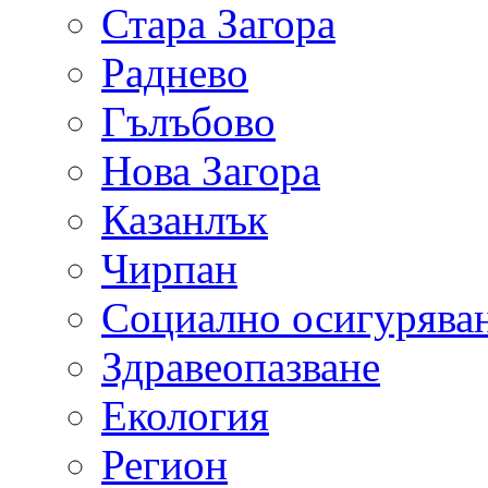
Стара Загора
Раднево
Гълъбово
Нова Загора
Казанлък
Чирпан
Социално осигурява
Здравеопазване
Екология
Регион