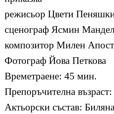
режисьор Цвети Пеняшк
сценограф Ясмин Манде
композитор Милен Апост
Фотограф Йова Петкова
Времетраене: 45 мин.
Препоръчителна възраст:
Актьорски състав: Билян