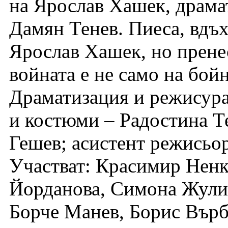
на Ярослав Хашек, драма
Дамян Тенев. Пиеса, вдъх
Ярослав Хашек, но прене
войната е не само на бой
Драматизация и режисура
и костюми – Радостина Т
Гешев; асистент режисьо
Участват: Красимир Ненк
Йорданова, Симона Жули
Борче Манев, Борис Върб