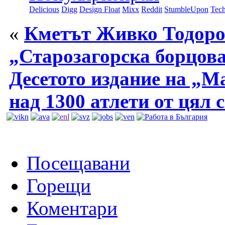
Delicious
Digg
Design Float
Mixx
Reddit
StumbleUpon
Tech
«
Кметът Живко Тодоро
„Старозагорска борцова
Десетото издание на „М
над 1300 атлети от цял 
Посещавани
Горещи
Коментари