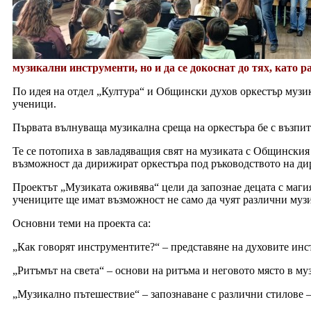
музикални инструменти, но и да се докоснат до тях, като р
По идея на отдел „Култура“ и Общински духов оркестър музик
ученици.
Първата вълнуваща музикална среща на оркестъра бе с възпит
Те се потопиха в завладяващия свят на музиката с Общински
възможност да дирижират оркестъра под ръководството на ди
Проектът „Музиката оживява“ цели да запознае децата с маг
учениците ще имат възможност не само да чуят различни музик
Основни теми на проекта са:
„Как говорят инструментите?“ – представяне на духовите инст
„Ритъмът на света“ – основи на ритъма и неговото място в му
„Музикално пътешествие“ – запознаване с различни стилове – 