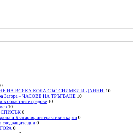
0
НЕ НА ВСЯКА КОЛА СЪС СНИМКИ И ДАННИ.
10
а Загора – ЧАСОВЕ НА ТРЪГВАНЕ
10
 в областните градове
10
мер
10
– СПИСЪК
0
па и България, интерактивна карта
0
 следващите дни
0
АГОРА
0