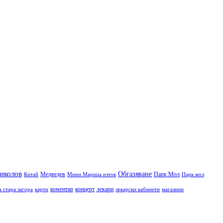
иколов
Обгазяване
Медведев
Парк Мол
Китай
Мини Марица изток
Парк мол
коментар
концерт
лекари
а стара загора
карти
лекарски кабинети
магазини