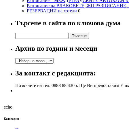
Разписание – МЕЖДУГРАДСКИТЕ АВТОБУСИ в с
Разписание на ВЛАКОВЕТЕ, ЖП РАЗПИСАНИЕ
РЕЗЕРВАЦИИ на хотели
0
Търсене в сайта по ключова дума
Търсене
за:
Архив по години и месеци
Архив
по
години
За контакт с редакцията:
и
месеци
Позвънете на тел. 0888 88 4305. Ще Ви предоставим E-ma
echo
Категории