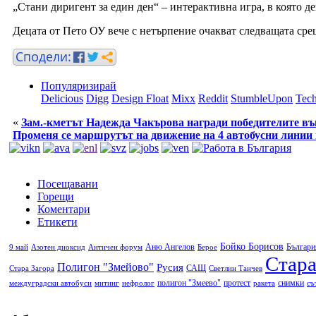
„Стани диригент за един ден“ – интерактивна игра, в която де
Децата от Пето ОУ вече с нетърпение очакват следващата среща
Популяризирай
Delicious
Digg
Design Float
Mixx
Reddit
StumbleUpon
Tech
«
Зам.-кметът Надежда Чакърова награди победителите във
Променя се маршрутът на движение на 4 автобусни линии 
Посещавани
Горещи
Коментари
Етикети
Бойко Борисов
Аню Ангелов
Българи
9 май
Азотен диоксид
Античен форум
Берое
Стара
Полигон "Змейово"
Русия
САЩ
Стара Загора
Светлин Танчев
полигон "Змеево"
протест
снимки
междуградски автобуси
митинг
нефролог
ракета
съ