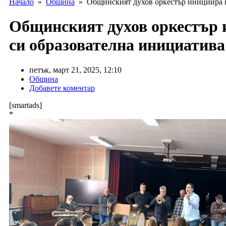
Начало
»
Община
» Общинският духов оркестър инициира по
Общинският духов оркестър и
си образователна инициатив
петък, март 21, 2025, 12:10
Община
Добавете коментар
[smartads]
*