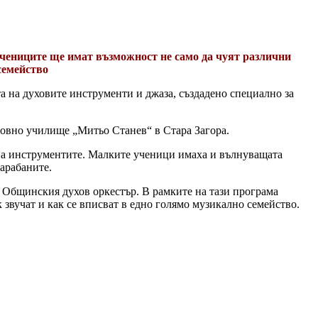
учениците ще имат възможност не само да чуят различни
 семейство
а на духовите инструменти и джаза, създадено специално за
новно училище „Митьо Станев“ в Стара Загора.
 на инструментите. Малките ученици имаха и вълнуващата
арабаните.
 Общинския духов оркестър. В рамките на тази програма
 звучат и как се вписват в едно голямо музикално семейство.