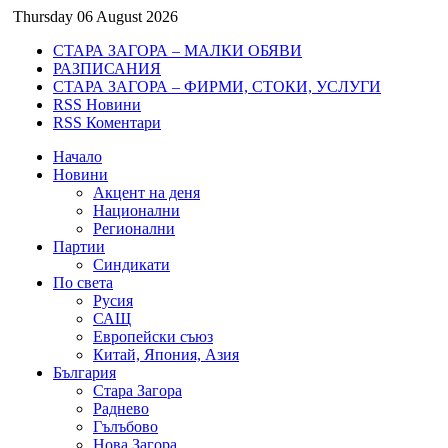
Thursday 06 August 2026
СТАРА ЗАГОРА – МАЛКИ ОБЯВИ
РАЗПИСАНИЯ
СТАРА ЗАГОРА – ФИРМИ, СТОКИ, УСЛУГИ
RSS Новини
RSS Коментари
Начало
Новини
Акцент на деня
Национални
Регионални
Партии
Синдикати
По света
Русия
САЩ
Европейски съюз
Китай, Япония, Азия
България
Стара Загора
Раднево
Гълъбово
Нова Загора