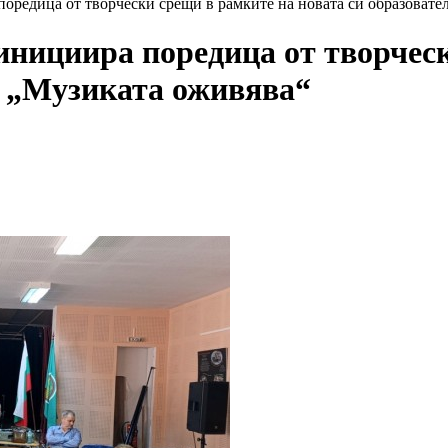
редица от творчески срещи в рамките на новата си образовате
нициира поредица от творческ
а „Музиката оживява“