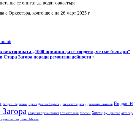
цата ще се опитат да водят оркестъра.
 с Оркестъра, която ще е на 26 март 2025 г.
norati
 викторината „1000 причини да се гордеем, че сме българи“
в Стара Загора поради ремонтни дейности
»
Йордан Н
я
Георги Първанов
Гугъл
Ден на Европа
Ден на победата
Драгомир Стойнев
 Загора
Хотели
Старозагорска област
Стоматолози
Фосген
Ху Цзинтао
автогар
трудничество
хотел Мания