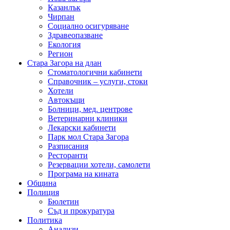
Казанлък
Чирпан
Социално осигуряване
Здравеопазване
Екология
Регион
Стара Загора на длан
Стоматологични кабинети
Справочник – услуги, стоки
Хотели
Автокъщи
Болници, мед. центрове
Ветеринарни клиники
Лекарски кабинети
Парк мол Стара Загора
Разписания
Ресторанти
Резервации хотели, самолети
Програма на кината
Община
Полиция
Бюлетин
Съд и прокуратура
Политика
Анализи