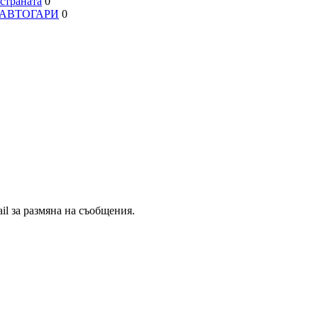
траната
0
, АВТОГАРИ
0
il за размяна на съобщения.