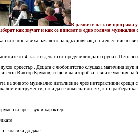
В рамките на тази програма 
азберат как звучат и как се вписват в едно голямо музикално
антите поставиха началото на вдъхновяващо пътешествие в свет
аниците от 4. клас и децата от предучилищната група в Пето ос
я духов оркестър . Децата с любопитство слушаха магичния звук
ригента Виктор Крумов, също и да изпробват своите умения на б
ията на живото музикално изпълнение чрез интерактивни срещи с
ални инструменти, но и да се докоснат до тях, като разберат как
рументи чрез звук и характер.
зиката.
от класика до джаз.