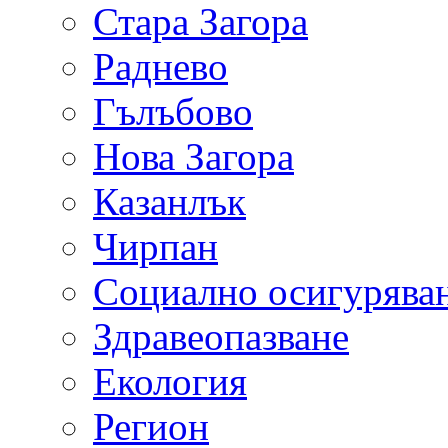
Стара Загора
Раднево
Гълъбово
Нова Загора
Казанлък
Чирпан
Социално осигурява
Здравеопазване
Екология
Регион