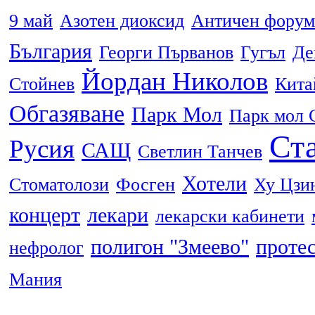
9 май
Азотен диоксид
Античен форум
България
Георги Първанов
Гугъл
Де
Йордан Николов
Стойнев
Кита
Обгазяване
Парк Мол
Парк мол 
Ста
Русия
САЩ
Светлин Танчев
Хотели
Стоматолози
Фосген
Ху Цзи
концерт
лекари
лекарски кабинети
полигон "Змеево"
проте
нефролог
Мания