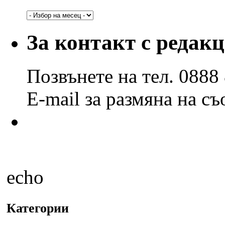
Архив
по
години
За контакт с редак
и
месеци
Позвънете на тел. 0888
E-mail за размяна на с
echo
Категории