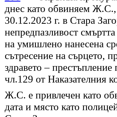
днес като обвиняем Ж.С., н
30.12.2023 г. в Стара За
непредпазливост смъртта н
на умишлено нанесена ср
сътресение на сърцето, п
здравето – престъпление по
чл.129 от Наказателния к
Ж.С. е привлечен като обв
дата и място като полиц