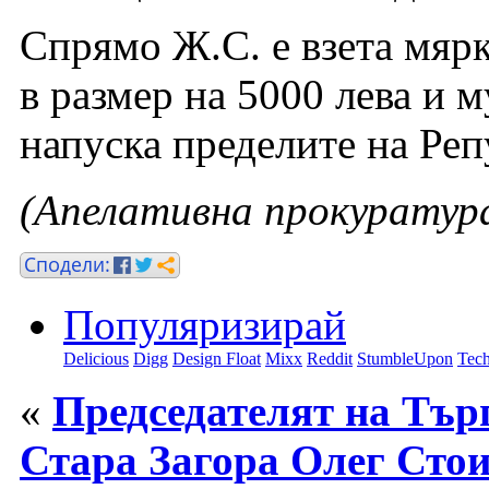
Спрямо Ж.С. е взета мярк
в размер на 5000 лева и м
напуска пределите на Реп
(Апелативна прокуратура
Популяризирай
Delicious
Digg
Design Float
Mixx
Reddit
StumbleUpon
Tech
«
Председателят на Тър
Стара Загора Олег Стои